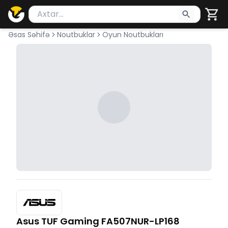
Məhsul axtar
Axtarış üçün ən azı 2 simvol yazın. Göndərmək üçü
Əsas Səhifə
Noutbuklar
Oyun Noutbukları
Asus TUF Gaming FA507NUR-LP168