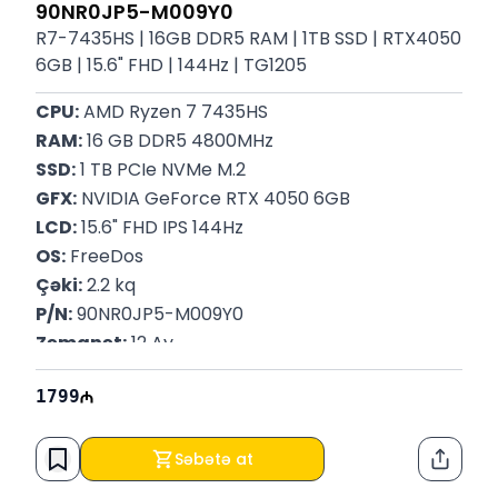
90NR0JP5-M009Y0
R7-7435HS | 16GB DDR5 RAM | 1TB SSD | RTX4050
6GB | 15.6" FHD | 144Hz | TG1205
CPU:
 AMD Ryzen 7 7435HS
RAM:
 16 GB DDR5 4800MHz
SSD:
 1 TB PCIe NVMe M.2
GFX:
 NVIDIA GeForce RTX 4050 6GB
LCD:
 15.6" FHD IPS 144Hz
OS:
 FreeDos
Çəki:
 2.2 kq
P/N:
 90NR0JP5-M009Y0
Zəmanət:
 12 Ay
1799
Səbətə at
Paylaş