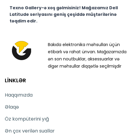
Texno Gallery-ə xoş gəlmisiniz! Mağazamız Dell
Latitude seriyasını geniş çeşiddə müştərilərinə
təqdim edir.
Texno Gallery Texno Gallery Bakıda Süleyman Rüstəm
15 ünvanında yerləşən və 2011-ci ildən fəaliyyət
göstərən multibrend kompüter elektronikası
Bakıda elektronika məhsulları üçün
mağazasıdır.
etibarlı və rahat ünvan. Mağazamızda
Mağazamızın qarşısında yerləşən Servis
ən son noutbuklar, aksessuarlar və
Mərkəzimiz müştərilərimizə operativ və peşəkar
digər məhsullar diqqətlə seçilmişdir
servis xidməti göstərir.
LİNKLƏR
Servis mərkəzimizdə təcrübəli İT mütəxəssisləri
tərəfindən proqram təminatı, texniki dəstək və təmir
xidmətləri təqdim olunur.
Haqqımızda
Dell Latitude 5540 N021L554015EMEA_VP_UBU_AZ
Əlaqə
modelini Bakıda sərfəli qiymətə nəğd, köçürmə və
kredit şərtləri ilə əldə edə bilərsiniz.
Öz kompüterini yığ
Ünvanımız 28 Mall Ticarət Mərkəzindən cəmi 150 metr
Ən çox verilən suallar
yerləşir.