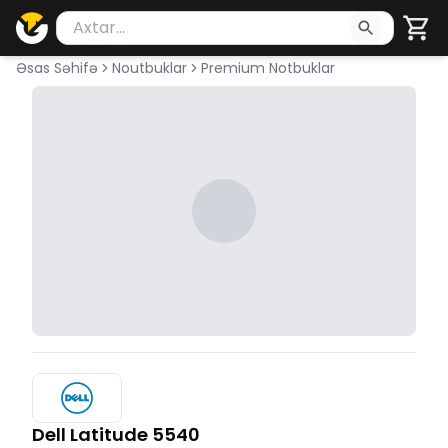
Məhsul axtar
Axtarış üçün ən azı 2 simvol yazın. Göndərmək üçü
Əsas Səhifə
Noutbuklar
Premium Notbuklar
Dell Latitude 5540