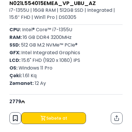
N021L554015EMEA_VP_UBU_AZ
i7-1355U | 16GB RAM | 512GB SSD | Integrated |
15.6″ FHD | Win11 Pro | DS0305
CPU:
 Intel® Core™ i7-1355U
RAM: 
16 GB DDR4 3200MHz
SSD: 
512 GB M.2 NVMe™ PCIe®
GFX: 
Intel Integrated Graphics
LCD:
 15.6" FHD (1920 x 1080) IPS
OS:
 Windows 11 Pro
Çəki: 
1.61 Kq
Zəmanət:
 12 Ay
2779
Səbətə at
Paylaş