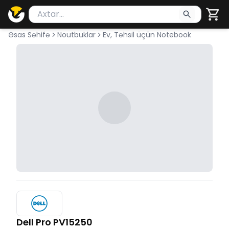
Məhsul axtar
Axtarış üçün ən azı 2 simvol yazın. Göndərmək üçü
Əsas Səhifə
Noutbuklar
Ev, Təhsil üçün Notebook
Dell Pro PV15250