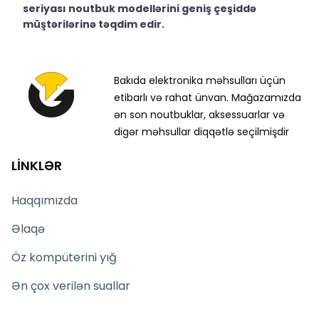
seriyası noutbuk modellərini geniş çeşiddə
müştərilərinə təqdim edir.
Texno Gallery Bakıda Süleyman Rüstəm 15 ünvanında,
2011-ci ildən etibarən fəaliyyət göstərən multibrend
kompüter elektronikası mağazasıdır.
Bakıda elektronika məhsulları üçün
etibarlı və rahat ünvan. Mağazamızda
Mağazamız ilə üzbəüz yerləşən Servis Mərkəzimiz
müştərilərimizə yerində və sürətli servis xidməti
ən son noutbuklar, aksessuarlar və
təqdim edir.
digər məhsullar diqqətlə seçilmişdir
Texno Gallery Servisdə Bakının ən təcrübəli İT
LİNKLƏR
mütəxəssisləri müştərilərimiz üçün geniş çeşiddə
proqram və təmir-servis xidmətləri təqdim
etməkdədir.
Haqqımızda
Dell Pro PV15250 modelini Bakıda sərfəli qiymətə
Əlaqə
NƏĞD, KÖÇÜRMƏ, həmçinin KREDİT şərtləri ilə əldə
edə bilərsiniz.
Öz kompüterini yığ
Ünvanımız 28 Mall TM-dən 150 metr məsafəsində
Ən çox verilən suallar
yerləşir.
İstər Dell Pro seriyası noutbuk modelləri, istərsə