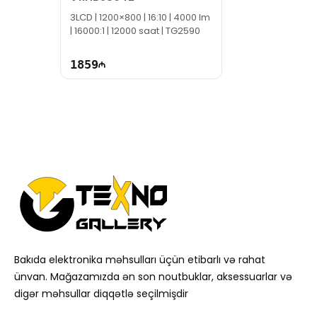
3LCD | 1200×800 | 16:10 | 4000 lm
| 16000:1 | 12000 saat | TG2590
1859
Bakıda elektronika məhsulları üçün etibarlı və rahat
ünvan. Mağazamızda ən son noutbuklar, aksessuarlar və
digər məhsullar diqqətlə seçilmişdir