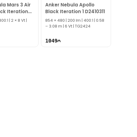
la Mars 3 Air
Anker Nebula Apollo
ck Iteration
Black Iteration 1 D2410311
00:1 | 2 × 8 Vt |
854 × 480 | 200 lm | 400:1 | 0.58
– 3.08 m | 6 Vt | TG2424
1049