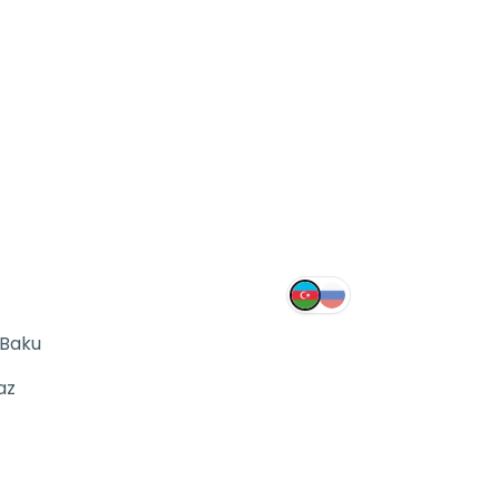
 Baku
az