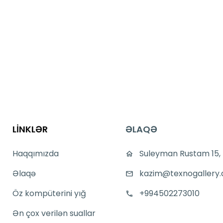
LİNKLƏR
ƏLAQƏ
Haqqımızda
Suleyman Rustam 15,
Əlaqə
kazim@texnogallery.
Öz kompüterini yığ
+994502273010
Ən çox verilən suallar