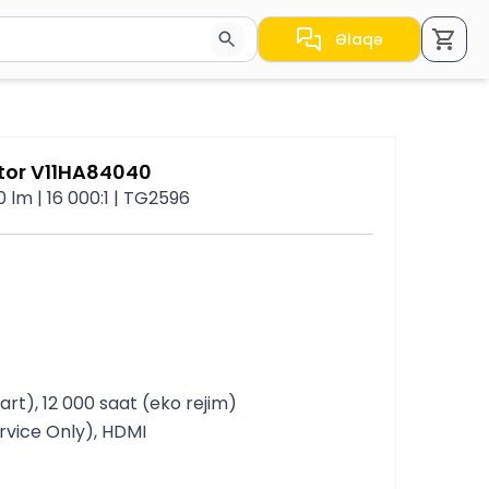
Əlaqə
a nəticələr arasında keçid etmək üçün ox düymələrindən i
tor V11HA84040
0 lm | 16 000:1 | TG2596
art), 12 000 saat (eko rejim)
ervice Only), HDMI