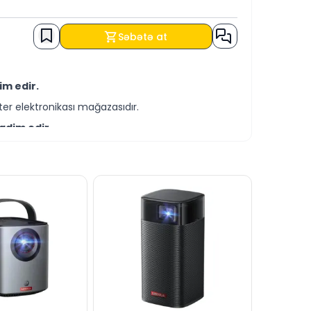
Səbətə at
im edir.
er elektronikası mağazasıdır.
qdim edir.
-servis xidmətləri təqdim etməkdədir.
ləri ilə əldə edə bilərsiniz.
izə yaza bilərsiniz.
ndə cavablandırmağa hər daim hazırıq.
dərə bilərsiniz.