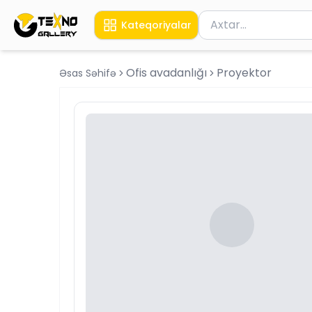
Məhsul axtar
Kateqoriyalar
Axtarış üçün ən azı 
Ofis avadanlığı
Proyektor
Əsas Səhifə