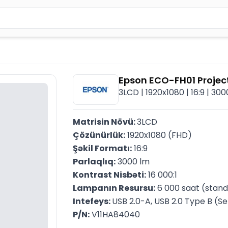
2 simvol yazın. Göndərmək üçün Enter düyməsini basın və y
Epson ECO-FH01 Projec
3LCD | 1920x1080 | 16:9 | 300
Matrisin Növü: 
3LCD
Çözünürlük:
 1920x1080 (FHD)
Şəkil Formatı:
 16:9
Parlaqlıq:
 3000 lm
Kontrast Nisbəti:
 16 000:1
Lampanın Resursu:
 6 000 saat (stand
Intefeys: 
USB 2.0-A, USB 2.0 Type B (S
P/N:
 V11HA84040