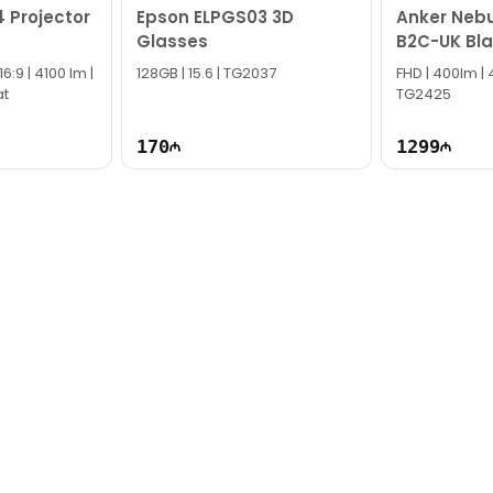
 Projector
Epson ELPGS03 3D
Anker Nebu
Glasses
B2C-UK Bla
D2325211
6:9 | 4100 lm |
128GB | 15.6 | TG2037
FHD | 400lm | 4
at
TG2425
170
1299