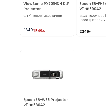
ViewSonic PX701HDH DLP
Epson EB-FH54
Projector
V11HB59042
0,47" | 1080p | 3500 lumen
3LCD | 1920×1080 |1
16000:1 | 12000 sa
1649
1549
2349
Epson EB-W55 Projector
V11HB58042