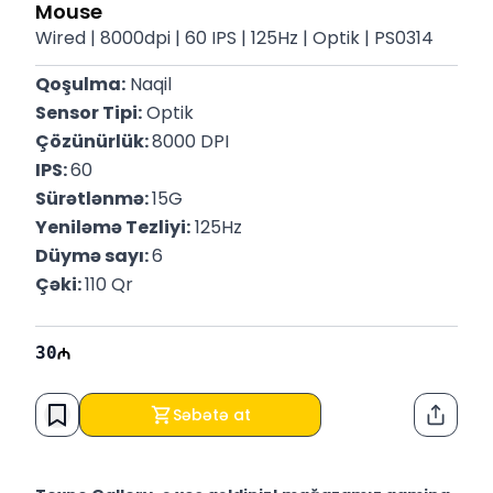
Mouse
Wired | 8000dpi | 60 IPS | 125Hz | Optik | PS0314
Qoşulma:
 Naqil
Sensor Tipi:
 Optik
Çözünürlük: 
8000 DPI
IPS: 
60
Sürətlənmə: 
15G
Yeniləmə Tezliyi:
 125Hz
Düymə sayı: 
6
Çəki: 
110 Qr
30
Səbətə at
Paylaş