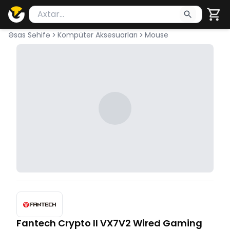
Məhsul axtar
Axtarış üçün ən azı 2 simvol yazın. Göndərmək üçü
Əsas Səhifə
Kompüter Aksesuarları
Mouse
Fantech Crypto II VX7V2 Wired Gaming