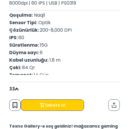
8000dpi | 60 IPS | USB | PS0319
Qoşulma:
 Naqil
Sensor Tipi:
 Optik
Çözünürlük: 
200-8,000 DPI
IPS: 
60
Sürətlənmə: 
15G
Düymə sayı: 
6
Kabel uzunluğu:
 1.8 m
Çəki: 
84 Qr
Zəmanət: 
14 Gün
33
Səbətə at
Paylaş
Texno Gallery-ə xoş gəldiniz! mağazamız gaming