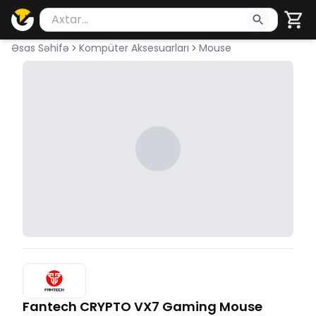
Məhsul axtar
Axtarış üçün ən azı 2 simvol yazın. Göndərmək üçü
Əsas Səhifə
Kompüter Aksesuarları
Mouse
Fantech CRYPTO VX7 Gaming Mouse