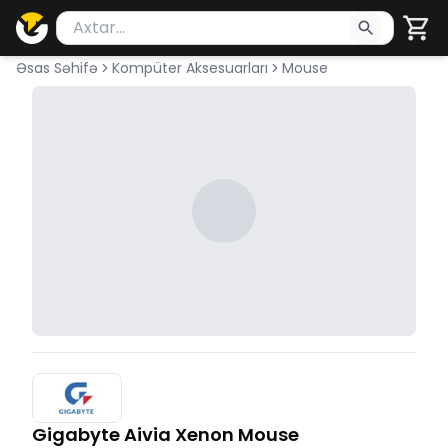
Məhsul axtar
Axtarış üçün ən azı 2 simvol yazın. Göndərmək üçü
Əsas Səhifə
Kompüter Aksesuarları
Mouse
Gigabyte Aivia Xenon Mouse