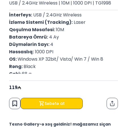
USB / 2.4GHz Wireless | 10M | 1000 DPI | TG1998
İnterfeys:
 USB / 2.4GHz Wireless
İzləmə Sistemi (Tracking):
 Laser
Qoşulma Məsafəsi: 
10M
Batareya Ömrü:
 4 Ay
Düymələrin Sayı: 
4
Həssaslıq:
 1000 DPI
OS: 
Windows XP 32bit/ Vista/ Win 7 / Win 8
Rəng: 
Black
Çəki: 
68 g
119
Səbətə at
Paylaş
Texno Gallery-ə xoş gəldiniz! mağazamız siçan