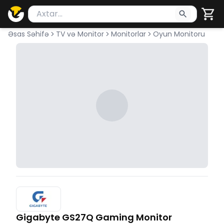
Məhsul axtar
Axtarış üçün ən azı 2 simvol yazın. Göndərmək üçü
Əsas Səhifə
TV və Monitor
Monitorlar
Oyun Monitoru
Gigabyte GS27Q Gaming Monitor