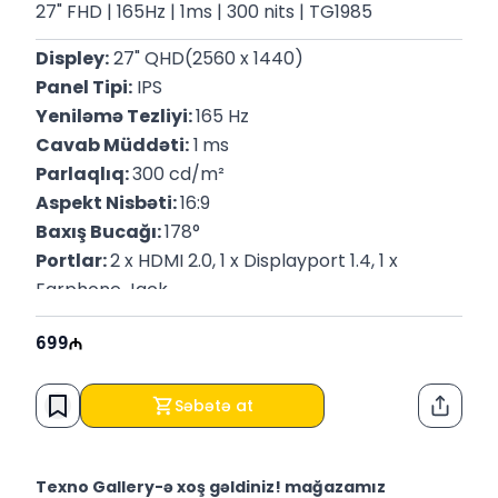
27" FHD | 165Hz | 1ms | 300 nits | TG1985
Displey:
 27" QHD(2560 x 1440)
Panel Tipi:
 IPS
Yeniləmə Tezliyi: 
165 Hz
Cavab Müddəti:
 1
ms
Parlaqlıq: 
300 cd/m²
Aspekt Nisbəti: 
16:9
Baxış Bucağı: 
178°
Portlar: 
2 x HDMI 2.0, 1 x Displayport 1.4, 1 x 
Earphone Jack
Rəng: 
16.7 Mln
699
Çəki: 
4.35 Kq
Zəmanət:
 12 Ay
Səbətə at
Paylaş
Texno Gallery-ə xoş gəldiniz! mağazamız