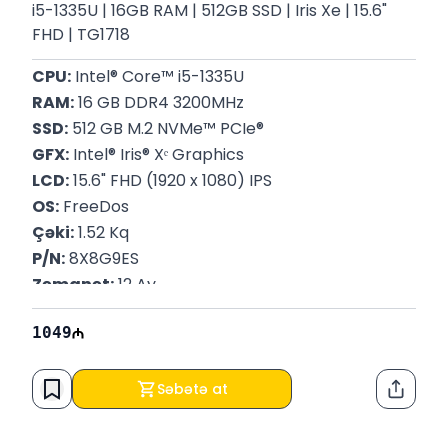
i5-1335U | 16GB RAM | 512GB SSD | Iris Xe | 15.6"
FHD | TG1718
CPU:
 Intel® Core™ i5-1335U
RAM:
 16 GB DDR4 3200MHz
SSD:
 512 GB M.2 NVMe™ PCIe®
GFX:
 Intel® Iris® Xᵉ Graphics
LCD:
 15.6" FHD (1920 x 1080) IPS
OS:
 FreeDos
Çəki:
 1.52 Kq
P/N:
 8X8G9ES
Zəmanət:
 12 Ay
1049
Səbətə at
Paylaş