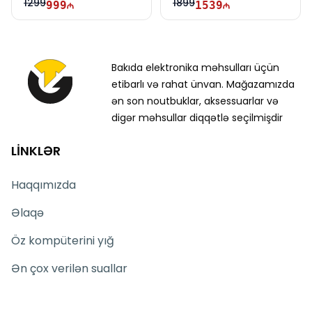
1299
1899
999
1539
Bakıda elektronika məhsulları üçün
etibarlı və rahat ünvan. Mağazamızda
ən son noutbuklar, aksessuarlar və
digər məhsullar diqqətlə seçilmişdir
LİNKLƏR
Haqqımızda
Əlaqə
Öz kompüterini yığ
Ən çox verilən suallar