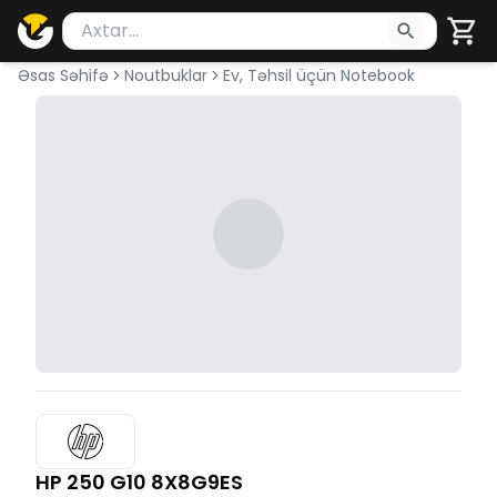
Məhsul axtar
Axtarış üçün ən azı 2 simvol yazın. Göndərmək üçü
Əsas Səhifə
Noutbuklar
Ev, Təhsil üçün Notebook
HP 250 G10 8X8G9ES