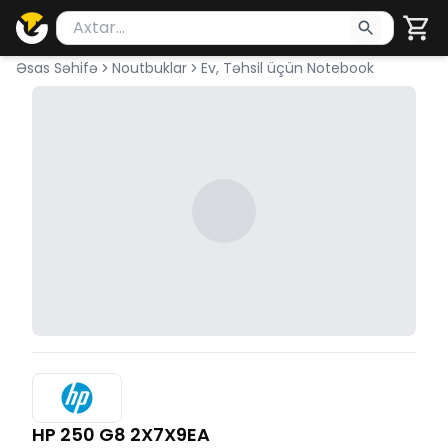
Məhsul axtar
Axtarış üçün ən azı 2 simvol yazın. Göndərmək üçü
Əsas Səhifə
Noutbuklar
Ev, Təhsil üçün Notebook
HP 250 G8 2X7X9EA