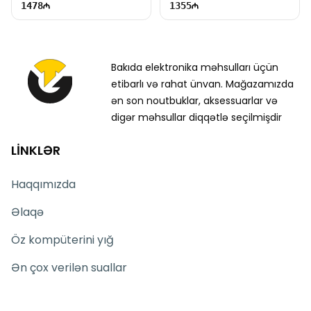
1478
1355
Bakıda elektronika məhsulları üçün
etibarlı və rahat ünvan. Mağazamızda
ən son noutbuklar, aksessuarlar və
digər məhsullar diqqətlə seçilmişdir
LİNKLƏR
Haqqımızda
Əlaqə
Öz kompüterini yığ
Ən çox verilən suallar