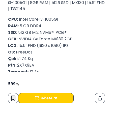
i3-1005G1 | 8GB RAM | 512B SSD | MX130 | 15.6" FHD
| TG2145
CPU:
 Intel Core i3-1005G1
RAM:
 8 GB DDR4
SSD:
 512 GB M.2 NVMe™ PCIe®
GFX:
 NVIDIA GeForce MX130 2GB
LCD:
 15.6" FHD (1920 x 1080) IPS
OS:
 FreeDos
Çəki: 
1.74 Kq
P/N: 
2X7X9EA
Zəmanət:
 12 Ay
599
Səbətə at
Paylaş