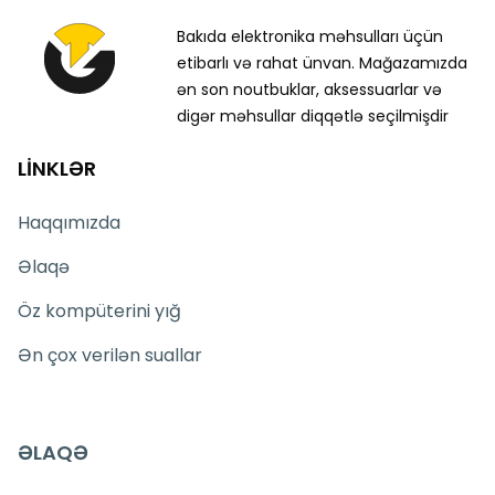
Bakıda elektronika məhsulları üçün
etibarlı və rahat ünvan. Mağazamızda
ən son noutbuklar, aksessuarlar və
digər məhsullar diqqətlə seçilmişdir
LİNKLƏR
Haqqımızda
Əlaqə
Öz kompüterini yığ
Ən çox verilən suallar
ƏLAQƏ