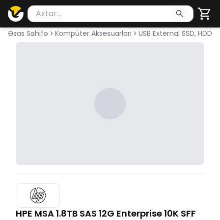
Məhsul axtar
Axtarış üçün ən azı 2 simvol yazın. Göndərmək üçü
Əsas Səhifə
Kompüter Aksesuarları
USB External SSD, HDD
HPE MSA 1.8TB SAS 12G Enterprise 10K SFF