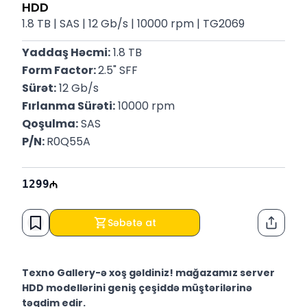
HDD
1.8 TB | SAS | 12 Gb/s | 10000 rpm | TG2069
Yaddaş Həcmi:
 1.8 TB
Form Factor: 
2.5" SFF
Sürət:
 12 Gb/s
Fırlanma Sürəti:
 10000 rpm
Qoşulma:
 SAS
P/N: 
R0Q55A
1299
Səbətə at
Paylaş
Texno Gallery-ə xoş gəldiniz! mağazamız server
HDD modellərini geniş çeşiddə müştərilərinə
təqdim edir.