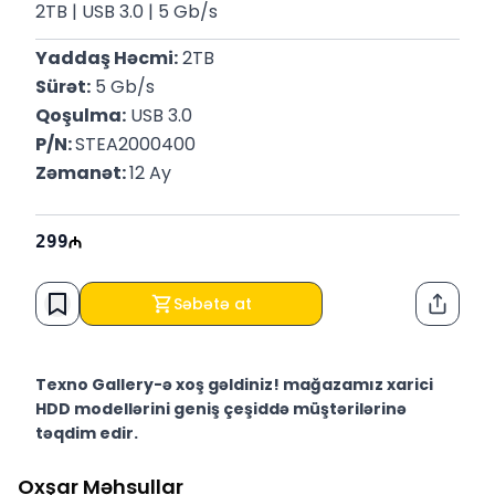
2TB | USB 3.0 | 5 Gb/s
Yaddaş Həcmi:
 2TB
Sürət:
 5 Gb/s
Qoşulma:
 USB 3.0
P/N: 
STEA2000400
Zəmanət: 
12 Ay
299
Səbətə at
Paylaş
Texno Gallery-ə xoş gəldiniz! mağazamız xarici
HDD modellərini geniş çeşiddə müştərilərinə
təqdim edir.
Texno Gallery Bakıda Süleyman Rüstəm 15 ünvanında,
Oxşar Məhsullar
2011-ci ildən etibarən fəaliyyət göstərən multibrend