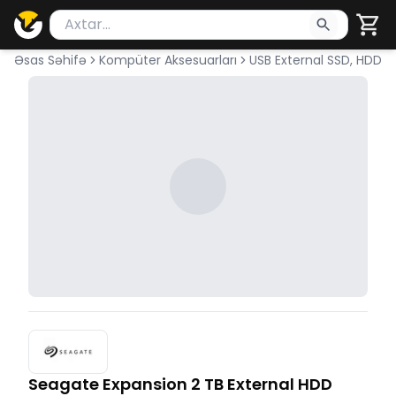
Məhsul axtar
Axtarış üçün ən azı 2 simvol yazın. Göndərmək üçü
Əsas Səhifə
Kompüter Aksesuarları
USB External SSD, HDD
Seagate Expansion 2 TB External HDD