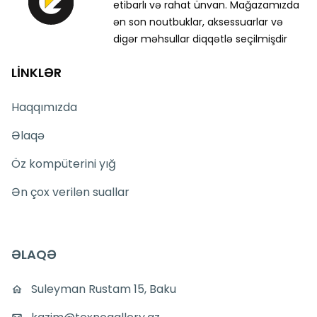
etibarlı və rahat ünvan. Mağazamızda
ən son noutbuklar, aksessuarlar və
digər məhsullar diqqətlə seçilmişdir
LİNKLƏR
Haqqımızda
Əlaqə
Öz kompüterini yığ
Ən çox verilən suallar
ƏLAQƏ
Suleyman Rustam 15, Baku