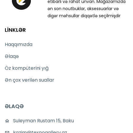
etibarlı və rahat ünvan. Mağazamızda
ən son noutbuklar, aksessuarlar və
digər məhsullar diqqətlə seçilmişdir
LİNKLƏR
Haqqımızda
Əlaqə
Öz kompüterini yığ
Ən çox verilən suallar
ƏLAQƏ
Suleyman Rustam 15, Baku
kazim@texnogallery.az