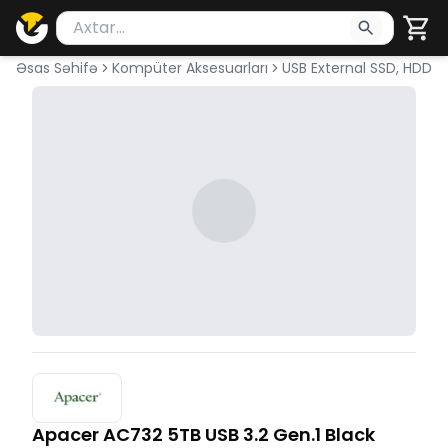
Məhsul axtar
Axtarış üçün ən azı 2 simvol yazın. Göndərmək üçü
Əsas Səhifə
Kompüter Aksesuarları
USB External SSD, HDD
Apacer AC732 5TB USB 3.2 Gen.1 Black