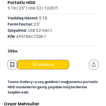
Portativ HDD
5 TB | 2.5" | USB 3.2 | TG2071
Yaddaş Həcmi:
 5 TB
Form Factor: 
2.5"
Qoşulma:
 USB 3.2 Gen 1
P/N: 
AP5TBAC732B-1
399
Səbətə at
Paylaş
Texno Gallery-ə xoş gəldiniz! mağazamız portativ
HDD modellərini geniş çeşiddə müştərilərinə
təqdim edir.
Texno Gallery Bakıda Süleyman Rüstəm 15 ünvanında,
Oxşar Məhsullar
2011-ci ildən etibarən fəaliyyət göstərən multibrend