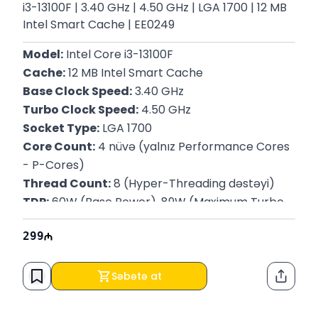
i3-13100F | 3.40 GHz | 4.50 GHz | LGA 1700 | 12 MB
Intel Smart Cache | EE0249
Model:
 Intel Core i3-13100F
Cache:
 12 MB Intel Smart Cache
Base Clock Speed:
 3.40 GHz
Turbo Clock Speed:
 4.50 GHz
Socket Type:
 LGA 1700
Core Count:
 4 nüvə (yalnız Performance Cores 
- P-Cores)
Thread Count:
 8 (Hyper-Threading dəstəyi)
TDP:
 60W (Base Power), 89W (Maximum Turbo 
Power)
299
Memory Support:
 DDR4-3200 və DDR5-4800
Zəmanət : 
12 ay
Səbətə at
Paylaş