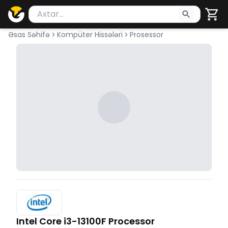
Məhsul axtar
Axtarış üçün ən azı 2 simvol yazın. Göndərmək üçü
Əsas Səhifə
Kompüter Hissələri
Prosessor
Intel Core i3-13100F Processor