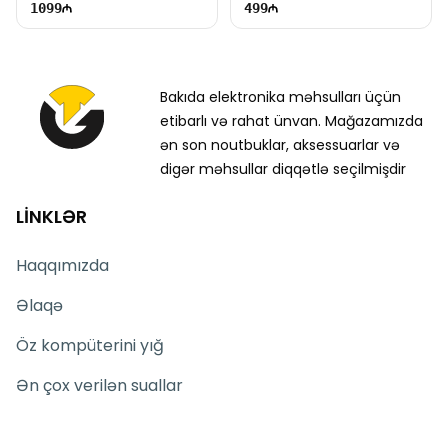
1099
499
Bakıda elektronika məhsulları üçün
etibarlı və rahat ünvan. Mağazamızda
ən son noutbuklar, aksessuarlar və
digər məhsullar diqqətlə seçilmişdir
LİNKLƏR
Haqqımızda
Əlaqə
Öz kompüterini yığ
Ən çox verilən suallar