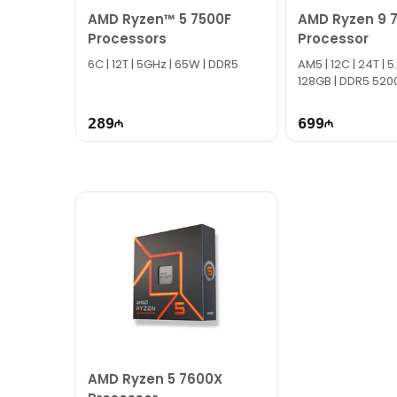
AMD Ryzen™ 5 7500F
AMD Ryzen 9 
Processors
Processor
6C | 12T | 5GHz | 65W | DDR5
AM5 | 12C | 24T | 5
128GB | DDR5 520
289
699
AMD Ryzen 5 7600X