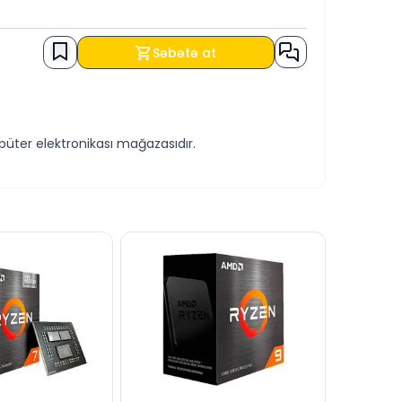
.55 GHz
Səbətə at
üter elektronikası mağazasıdır.
östərilir.
 bilərsiniz.
lərsiniz.
inizdədir.
q.