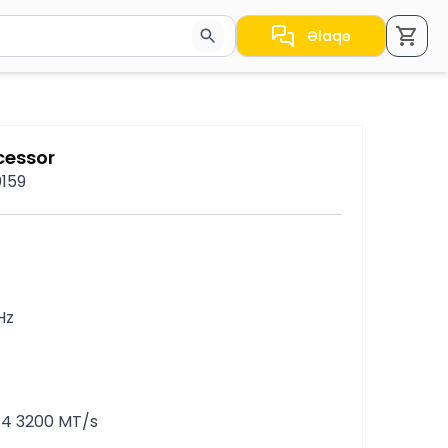
Əlaqə
a nəticələr arasında keçid etmək üçün ox düymələrindən i
cessor
0159
Hz
R4 3200 MT/s