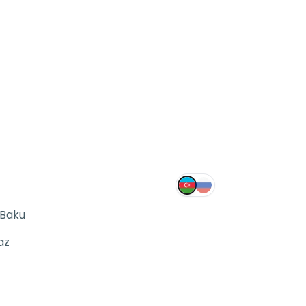
 Baku
az