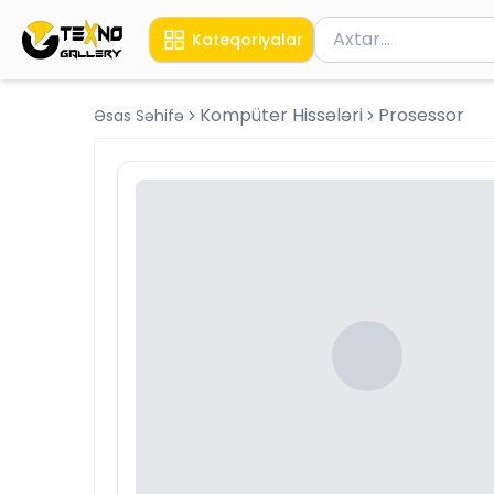
Məhsul axtar
Kateqoriyalar
Axtarış üçün ən azı 
Kompüter Hissələri
Prosessor
Əsas Səhifə