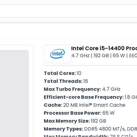
2 simvol yazın. Göndərmək üçün Enter düyməsini basın və y
Intel Core i5-14400 Pro
4.7 GHz | 192 GB | 65 W | EE
Total Cores:
 10
Total Threads:
 16
Max Turbo Frequency:
 4.7 GHz
Efficient-core Base Frequency:
 1.8 G
Cache:
 20 MB Intel® Smart Cache
Processor Base Power:
 65 W
Max Memory Size:
 192 GB
Memory Types:
 DDR5 4800 MT/s, DD
Max Memory Bandwidth:
 76.8 GB/s