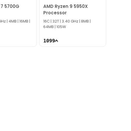
 7 5700G
AMD Ryzen 9 5950X
Processor
GHz | 4MB | 16MB |
16C | 32T | 3.40 GHz | 8MB |
64MB | 105W
1099