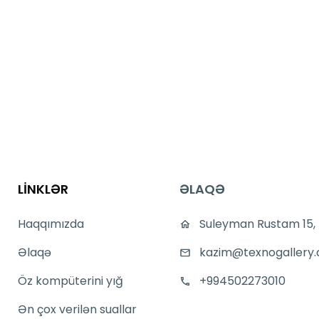
LİNKLƏR
ƏLAQƏ
Haqqımızda
Suleyman Rustam 15,
Əlaqə
kazim@texnogallery.
Öz kompüterini yığ
+994502273010
Ən çox verilən suallar