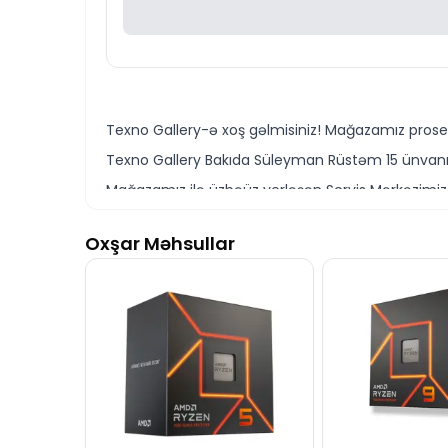
Texno Gallery-ə xoş gəlmisiniz! Mağazamız proses
Texno Gallery Bakıda Süleyman Rüstəm 15 ünvanın
Mağazamız ilə üzbəüz yerləşən Servis Mərkəzimiz 
Texno Gallery Servisdə təcrübəli İT mütəxəssisləri
Oxşar Məhsullar
Intel Core i5-14400 Processor modelini Bakıda sər
Ünvanımız 28 Mall Ticarət Mərkəzindən cəmi 150 
İstər prosessorlar, istərsə də digər kompüter kompon
Seçim etməkdə məsləhətə ehtiyacınız varsa, təcr
Intel Core i5-14400 Processor ilə bağlı bütün sual
İş saatlarından kənar vaxtlarda bizimlə e-mail və 
Texno Gallery-ni seçdiyiniz üçün təşəkkür edirik!