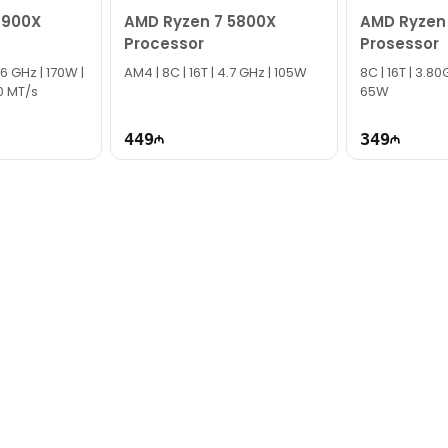
7900X
AMD Ryzen 7 5800X
AMD Ryzen
Processor
Prosessor
.6 GHz | 170W |
AM4 | 8C | 16T | 4.7 GHz | 105W
8C | 16T | 3.80
0 MT/s
65W
449
349