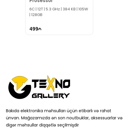
Prosessor
6C | 12T | 5.3 GHz | 384 KB | 105W
| 128GB
499
Bakıda elektronika məhsulları üçün etibarlı və rahat
ünvan. Mağazamızda ən son noutbuklar, aksessuarlar və
digər məhsullar diqqətlə seçilmişdir