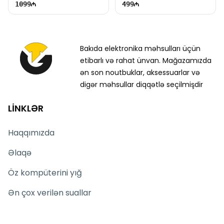
1099
499
Bakıda elektronika məhsulları üçün
etibarlı və rahat ünvan. Mağazamızda
ən son noutbuklar, aksessuarlar və
digər məhsullar diqqətlə seçilmişdir
LİNKLƏR
Haqqımızda
Əlaqə
Öz kompüterini yığ
Ən çox verilən suallar