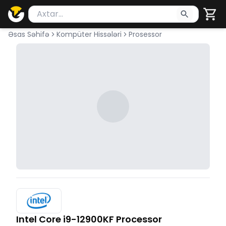
Məhsul axtar
Axtarış üçün ən azı 2 simvol yazın. Göndərmək üçü
Əsas Səhifə
Kompüter Hissələri
Prosessor
Intel Core i9-12900KF Processor