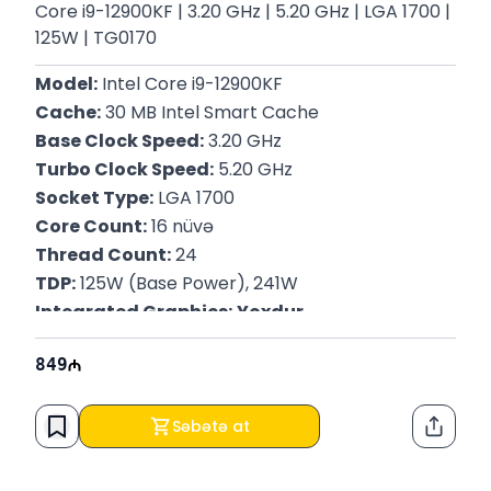
Core i9-12900KF | 3.20 GHz | 5.20 GHz | LGA 1700 |
125W | TG0170
Model:
 Intel Core i9-12900KF
Cache:
 30 MB Intel Smart Cache
Base Clock Speed:
 3.20 GHz
Turbo Clock Speed:
 5.20 GHz
Socket Type:
 LGA 1700
Core Count:
 16 nüvə
Thread Count:
 24
TDP:
 125W (Base Power), 241W
Integrated Graphics:
Yoxdur
Memory Support:
 DDR4-3200 və DDR5-4800
849
Memory Channels:
 İki kanal
Process Technology:
 Intel 7
Zəmanət:
 12 ay
Səbətə at
Paylaş