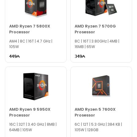
Intel Core i9-12900KF prosessoru rəsmi zəmanətlə
təmin edilir, bu da istifadəçilərə etibarlılıq və dəstək
verir. Sürətli çatdırılma ilə TEXNO Gallery-dan asanlıqla
sifariş edə bilərsiniz!
AMD Ryzen 7 5800X
AMD Ryzen 7 5700G
Processor
Prosessor
AM4 | 8C | 16T | 4.7 GHz |
8C | 16T | 3.80GHz | 4MB |
105W
16MB | 65W
449
349
AMD Ryzen 9 5950X
AMD Ryzen 5 7600X
Processor
Prosessor
16C | 32T | 3.40 GHz | 8MB |
6C | 12T | 5.3 GHz | 384 KB |
64MB | 105W
105W | 128GB