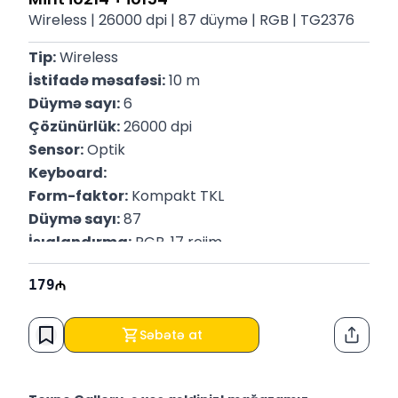
Wireless | 26000 dpi | 87 düymə | RGB | TG2376
Tip:
 Wireless
İstifadə məsafəsi:
 10 m
Düymə sayı:
 6
Çözünürlük:
 26000 dpi
Sensor:
 Optik
Keyboard:
Form-faktor:
 Kompakt TKL
Düymə sayı:
 87
İşıqlandırma:
 RGB, 17 rejim
Qoşulma: 
USB örgülü kabel (1.8 m)
179
Ölçülər: 
357 × 130 × 39 mm
Səbətə at
Paylaş