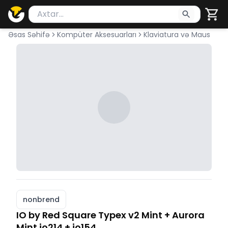
Məhsul axtar
Axtarış üçün ən azı 2 simvol yazın. Göndərmək üçü
Əsas Səhifə
Kompüter Aksesuarları
Klaviatura və Maus
nonbrend
IO by Red Square Typex v2 Mint + Aurora
Mint io214 + io154