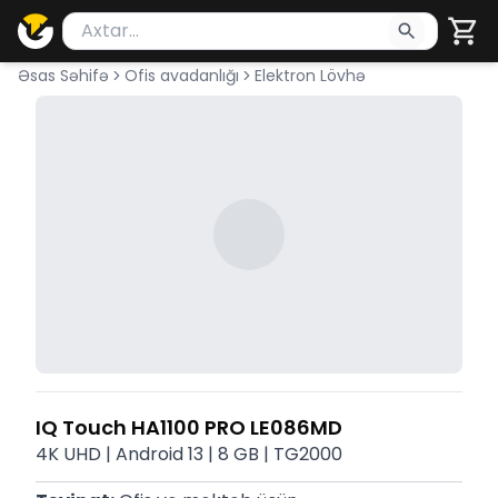
Məhsul axtar
Axtarış üçün ən azı 2 simvol yazın. Göndərmək üçü
Əsas Səhifə
Ofis avadanlığı
Elektron Lövhə
IQ Touch HA1100 PRO LE086MD
4K UHD | Android 13 | 8 GB | TG2000