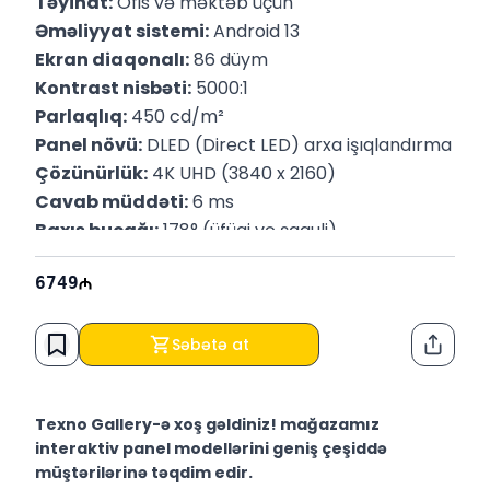
Təyinat:
 Ofis və məktəb üçün
Əməliyyat sistemi:
 Android 13
Ekran diaqonalı:
 86 düym
Kontrast nisbəti:
 5000:1
Parlaqlıq:
 450 cd/m²
Panel növü:
 DLED (Direct LED) arxa işıqlandırma
Çözünürlük:
 4K UHD (3840 x 2160)
Cavab müddəti:
 6 ms
Baxış bucağı:
 178° (üfüqi və şaquli)
Səsləndirmə:
 2x20W + 15W daxili dinamik
6749
Çəkisi: 
57±1 Kg
Səbətə at
Paylaş
Texno Gallery-ə xoş gəldiniz! mağazamız
interaktiv panel modellərini geniş çeşiddə
müştərilərinə təqdim edir.