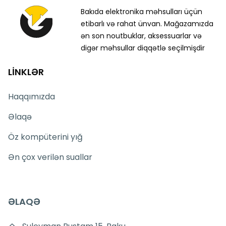
Bakıda elektronika məhsulları üçün
etibarlı və rahat ünvan. Mağazamızda
ən son noutbuklar, aksessuarlar və
digər məhsullar diqqətlə seçilmişdir
LİNKLƏR
Haqqımızda
Əlaqə
Öz kompüterini yığ
Ən çox verilən suallar
ƏLAQƏ