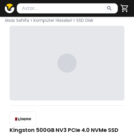
Məhsul axtar
Axtarış üçün ən azı 2 simvol yazın. Göndərmək üçü
Əsas Səhifə
Kompüter Hissələri
SSD Disk
Kingston 500GB NV3 PCIe 4.0 NVMe SSD