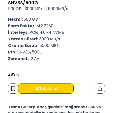
SNV3S/500G
500GB | 3000MB/s | 5000MB/s
Həcmi: 
500 GB
Form Faktor:
 M.2 2280
İnterfeys:
 PCIe 4.0 x4 NVMe
Yazma Sürəti:
 3000 MB/s
Oxuma Sürəti:
 5000 MB/s
P/N:
 SNV3S/500G
Zəmanət: 
12 Ay
289
Səbətə at
Paylaş
Texno Gallery-ə xoş gəldiniz! mağazamız SSD və
storage modellərini geniş çeşiddə müştərilərinə