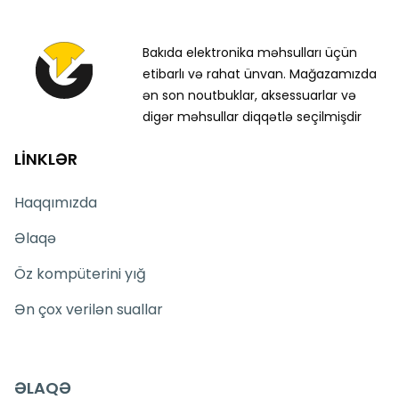
Bakıda elektronika məhsulları üçün
etibarlı və rahat ünvan. Mağazamızda
ən son noutbuklar, aksessuarlar və
digər məhsullar diqqətlə seçilmişdir
LİNKLƏR
Haqqımızda
Əlaqə
Öz kompüterini yığ
Ən çox verilən suallar
ƏLAQƏ