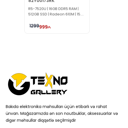
82YU0173RK
R5-7520U | 16GB DDR5 RAM |
512GB SSD | Radeon 610M | 15.6"
FHD
1299
999
Bakıda elektronika məhsulları üçün etibarlı və rahat
ünvan. Mağazamızda ən son noutbuklar, aksessuarlar və
digər məhsullar diqqətlə seçilmişdir