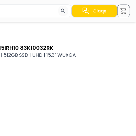
Əlaqə
a nəticələr arasında keçid etmək üçün ox düymələrindən i
 15IRH10 83K10032RK
| 512GB SSD | UHD | 15.3" WUXGA