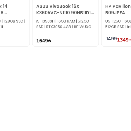
 14
ASUS VivoBook 16X
HP Pavilio
28
K3605VC-N1110 90NB11D1-
B09JPEA
F0
M005D0
 | 128GB SSD |
i5-13500H | 16GB RAM | 512GB
U5-125U | 16G
11
SSD | RTX3050 4GB | 16" WUXGA
512GB SSD | Int
| 120Hz
1499
1349
1649