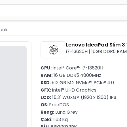
2 simvol yazın. Göndərmək üçün Enter düyməsini basın və y
book
Lenovo IdeaPad Slim 3
i7-13620H | 16GB DDR5 RAM 
CPU: 
Intel® Core™ i7-13620H
RAM:
 16 GB DDR5 4800MHz
SSD: 
512 GB M.2 NVMe™ PCIe® 4.0
GFX: 
Intel® UHD Graphics
LCD:
 15.3" WUXGA (1920 x 1200) IPS
OS: 
FreeDOS
Rəng:
 Luna Grey
Çəki
: 1.63 Kq
P/N
: 83K10032RK 