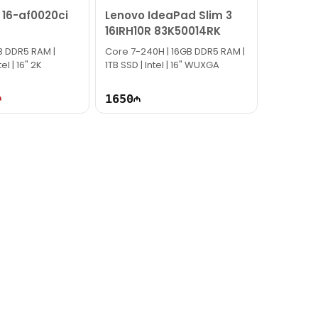
n 16-af0020ci
Lenovo IdeaPad Slim 3
16IRH10R 83K50014RK
B DDR5 RAM |
Core 7-240H | 16GB DDR5 RAM |
el | 16" 2K
1TB SSD | Intel | 16" WUXGA
1650