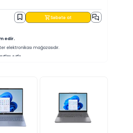
Səbətə at
m edir.
er elektronikası mağazasıdır.
qdim edir.
-servis xidmətləri təqdim etməkdədir.
şərtləri ilə əldə edə bilərsiniz.
zə yaza bilərsiniz.
əttində cavablandırmağa hər daim hazırıq.
dərə bilərsiniz.