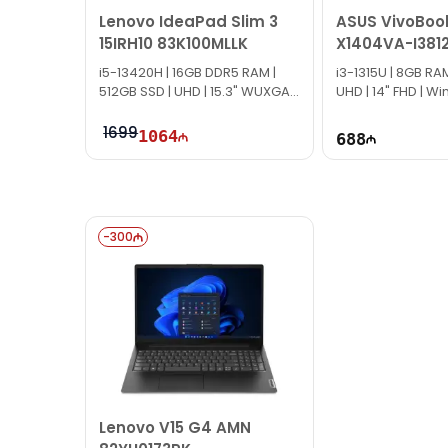
Lenovo IdeaPad Slim 3
ASUS VivoBook
15IRH10 83K100MLLK
X1404VA-I381
90NB10I1-M015
i5-13420H | 16GB DDR5 RAM |
i3-1315U | 8GB RAM
512GB SSD | UHD | 15.3" WUXGA |
UHD | 14" FHD | Win
60Hz
1699
1064
688
-
300
Lenovo V15 G4 AMN