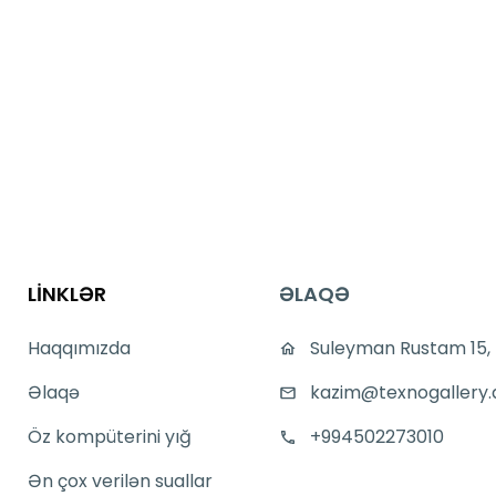
LİNKLƏR
ƏLAQƏ
Haqqımızda
Suleyman Rustam 15,
Əlaqə
kazim@texnogallery.
Öz kompüterini yığ
+994502273010
Ən çox verilən suallar