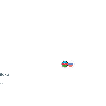
 Baku
az