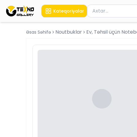
Məhsul axtar
Kateqoriyalar
Axtarış üçün ən azı 
Noutbuklar
Ev, Təhsil üçün Note
Əsas Səhifə