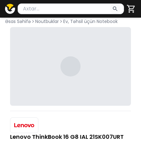
Məhsul axtar
Axtarış üçün ən azı 2 simvol yazın. Göndərmək üçü
Əsas Səhifə
Noutbuklar
Ev, Təhsil üçün Notebook
Lenovo ThinkBook 16 G8 IAL 21SK007URT