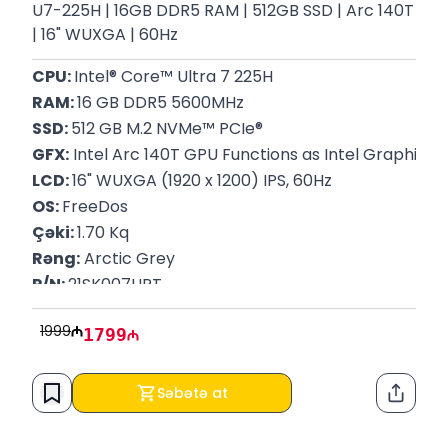
U7-225H | 16GB DDR5 RAM | 512GB SSD | Arc 140T
| 16" WUXGA | 60Hz
CPU: 
Intel® Core™ Ultra 7 225H
RAM: 
16 GB DDR5 5600MHz
SSD: 
512 GB M.2 NVMe™ PCIe®
GFX:
 Intel Arc 140T GPU Functions as Intel Graphics
LCD: 
16" WUXGA (1920 x 1200) IPS, 60Hz
OS: 
FreeDos
Çəki: 
1.70 Kq
Rəng:
 Arctic Grey
P/N: 
21SK007URT
Zəmanət: 
12 Ay
1999
1799
Səbətə at
Paylaş