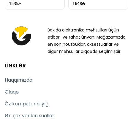
1535
1648
Bakıda elektronika məhsulları üçün
etibarlı və rahat ünvan. Mağazamızda
ən son noutbuklar, aksessuarlar və
digər məhsullar diqqətlə seçilmişdir
LİNKLƏR
Haqqımızda
Əlaqə
Öz kompüterini yığ
Ən çox verilən suallar