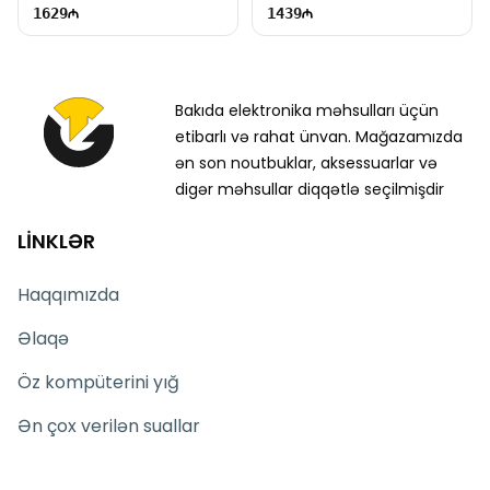
1629
1439
Bakıda elektronika məhsulları üçün
etibarlı və rahat ünvan. Mağazamızda
ən son noutbuklar, aksessuarlar və
digər məhsullar diqqətlə seçilmişdir
LİNKLƏR
Haqqımızda
Əlaqə
Öz kompüterini yığ
Ən çox verilən suallar