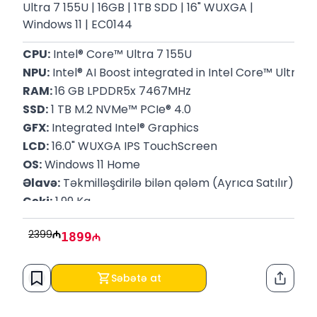
Ultra 7 155U | 16GB | 1TB SDD | 16" WUXGA |
Windows 11 | EC0144
CPU:
 Intel® Core™ Ultra 7 155U
NPU:
 Intel® AI Boost integrated in Intel Core™ Ultra 
RAM: 
16 GB LPDDR5x 7467MHz
SSD:
 1 TB M.2 NVMe™ PCIe® 4.0
GFX:
 Integrated Intel® Graphics
LCD:
 16.0" WUXGA IPS TouchScreen
OS:
 Windows 11 Home
Əlavə:
 Təkmilləşdirilə bilən qələm (Ayrıca Satılır)
Çəki:
 1.99 Kq 
Rəng: 
Storm Grey
2399
1899
P/N: 
83DL0002US
Zəmanət:
 12 Ay
Səbətə at
Paylaş