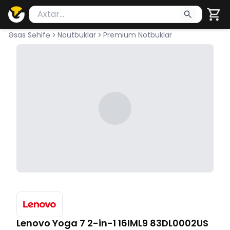
Məhsul axtar
Axtarış üçün ən azı 2 simvol yazın. Göndərmək üçü
Əsas Səhifə
Noutbuklar
Premium Notbuklar
Lenovo Yoga 7 2-in-1 16IML9 83DL0002US