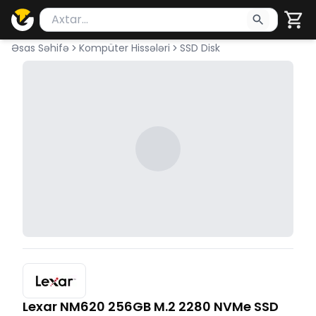
Məhsul axtar
Axtarış üçün ən azı 2 simvol yazın. Göndərmək üçü
Əsas Səhifə
Kompüter Hissələri
SSD Disk
Lexar NM620 256GB M.2 2280 NVMe SSD