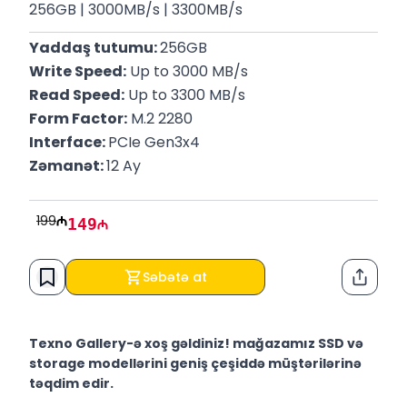
256GB | 3000MB/s | 3300MB/s
Yaddaş tutumu: 
256GB
Write Speed:
 Up to 3000 MB/s 
Read Speed:
 Up to 3300 MB/s 
Form Factor:
 M.2 2280
Interface: 
PCIe Gen3x4
Zəmanət: 
12 Ay
199
149
Səbətə at
Paylaş
Texno Gallery-ə xoş gəldiniz! mağazamız SSD və
storage modellərini geniş çeşiddə müştərilərinə
təqdim edir.