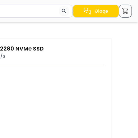
Əlaqə
a nəticələr arasında keçid etmək üçün ox düymələrindən i
 2280 NVMe SSD
/s