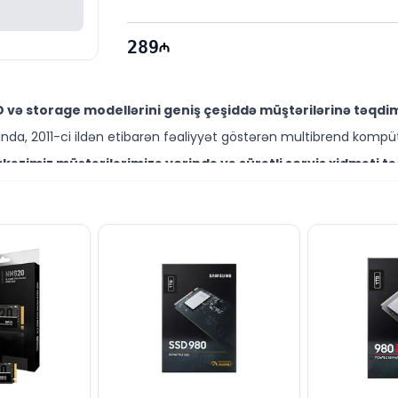
289
 və storage modellərini geniş çeşiddə müştərilərinə təqdim
da, 2011-ci ildən etibarən fəaliyyət göstərən multibrend kompüt
əzimiz müştərilərimizə yerində və sürətli servis xidməti tə
ütəxəssisləri müştərilərimiz üçün geniş çeşiddə proqram və təmir
 Bakıda sərfəli qiymətə NƏĞD, KÖÇÜRMƏ həmçinin KREDİT şər
ləşir.
r brend məhsullarla bağlı suallarınızı saytımız vasitəsilə biz
əli mütəxəssislərimiz hər gün 10:00-19:00 saatlarında aktivdir.
ilə bağlı bütün suallarınızı saytımızın canlı dəstək xətti
ün email ilə qeydiyyat edə və ya WhatsApp nömrəmizə mesaj gön
k!