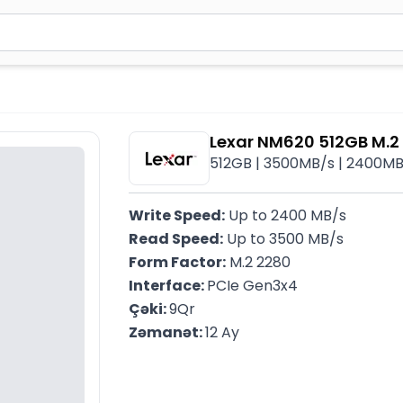
2 simvol yazın. Göndərmək üçün Enter düyməsini basın və y
Lexar NM620 512GB M.2
512GB | 3500MB/s | 2400MB
Write Speed:
 Up to 2400 MB/s 
Read Speed:
 Up to 3500 MB/s 
Form Factor:
 M.2 2280
Interface: 
PCIe Gen3x4
Çəki: 
9Qr
Zəmanət: 
12 Ay