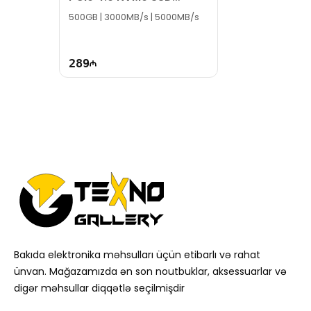
SNV3S/500G
500GB | 3000MB/s | 5000MB/s
289
Bakıda elektronika məhsulları üçün etibarlı və rahat
ünvan. Mağazamızda ən son noutbuklar, aksessuarlar və
digər məhsullar diqqətlə seçilmişdir