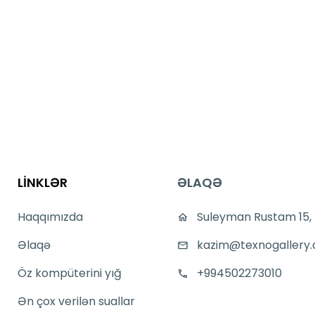
LİNKLƏR
ƏLAQƏ
Haqqımızda
Suleyman Rustam 15,
Əlaqə
kazim@texnogallery.
Öz kompüterini yığ
+994502273010
Ən çox verilən suallar