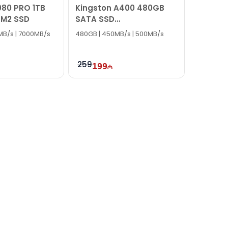
80 PRO 1TB
Kingston A400 480GB
 M2 SSD
SATA SSD
SA400S37/480G
MB/s | 7000MB/s
480GB | 450MB/s | 500MB/s
259
199