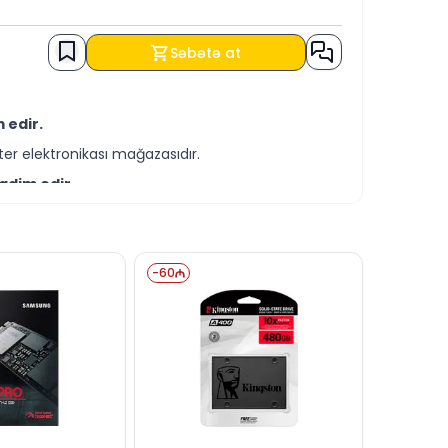
Səbətə at
 edir.
er elektronikası mağazasıdır.
qdim edir.
-servis xidmətləri təqdim etməkdədir.
tləri ilə əldə edə bilərsiniz.
-
60
ə yaza bilərsiniz.
ndə cavablandırmağa hər daim hazırıq.
dərə bilərsiniz.