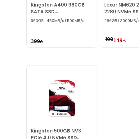
Kingston A400 960GB
Lexar NM620 
SATA SSD
2280 NVMe S
SA400S37/960G
960GB | 450MB/s | 500MB/s
256GB | 3000MB/s
199
149
399
Kingston 500GB NV3
PCIe 4.0 NVMe SSD