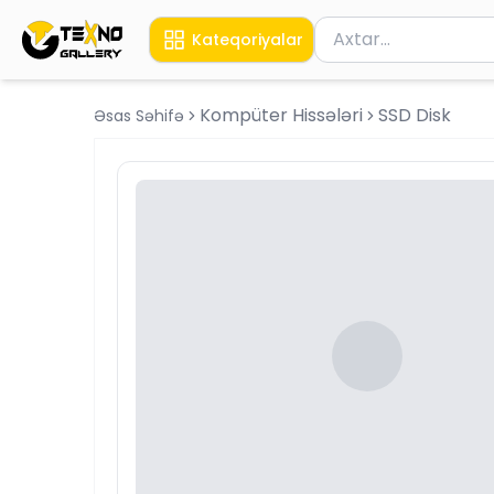
Məhsul axtar
Kateqoriyalar
Axtarış üçün ən azı 
Kompüter Hissələri
SSD Disk
Əsas Səhifə