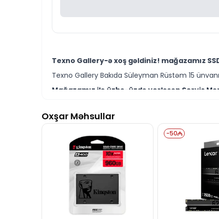
Texno Gallery-ə xoş gəldiniz! mağazamız SSD
Texno Gallery Bakıda Süleyman Rüstəm 15 ünvanın
Mağazamız ilə üzbə-üzdə yerləşən Servis Mərk
Texno Gallery Servisdə Bakının ən təcrübəli İT m
Oxşar Məhsullar
Lexar NM620 512GB M.2 2280 NVMe SSD modelini
Ünvanımız 28 Mall TM-dən 150 metr məsafədə yer
-
50
İstər SSD və storage modelləri istərsə də digə
Seçim etməkdə məsləhətə ehtiyacınız varsa təcrüb
Lexar NM620 512GB M.2 2280 NVMe SSD modeli 
İş saatlarından kənar vaxtlarda əlaqə qurmaq üç
Bizə maraq göstərdiyiniz üçün təşəkkür ediri