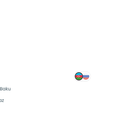
 Baku
az