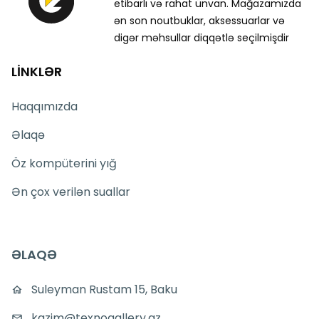
etibarlı və rahat ünvan. Mağazamızda
ən son noutbuklar, aksessuarlar və
digər məhsullar diqqətlə seçilmişdir
LİNKLƏR
Haqqımızda
Əlaqə
Öz kompüterini yığ
Ən çox verilən suallar
ƏLAQƏ
Suleyman Rustam 15, Baku
kazim@texnogallery.az