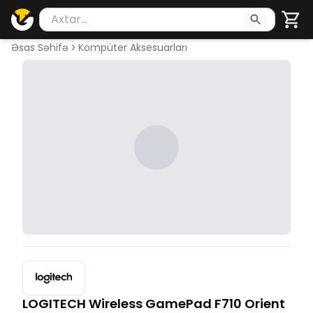
Məhsul axtar
Axtarış üçün ən azı 2 simvol yazın. Göndərmək üçü
Əsas Səhifə
Kompüter Aksesuarları
LOGITECH Wireless GamePad F710 Orient