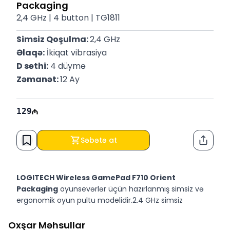
Packaging
2,4 GHz | 4 button | TG1811
Simsiz Qoşulma: 
2,4 GHz
Əlaqə:
 İkiqat vibrasiya
D səthi:
 4 düymə
Zəmanət: 
12 Ay
129
Səbətə at
Paylaş
LOGITECH Wireless GamePad F710 Orient
Packaging
oyunsevərlər üçün hazırlanmış simsiz və
ergonomik oyun pultu modelidir.2.4 GHz simsiz
bağlantısı ilə
LOGITECH F710 GamePad
rahat və
gecikməsiz oyun təcrübəsi təmin edir.Dəqiq düymə
Oxşar Məhsullar