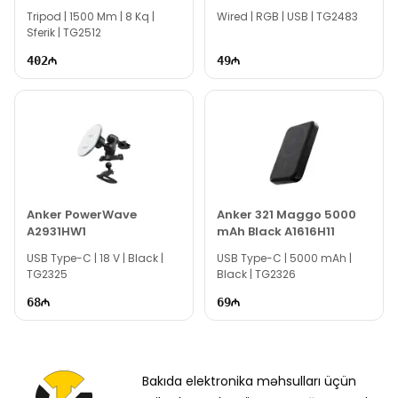
MKBFRTA4BK-BH
Microphone 64640
mağazasında sərfəli qiymətə!
Tripod | 1500 Mm | 8 Kq |
Wired | RGB | USB | TG2483
Sferik | TG2512
402
49
Anker PowerWave
Anker 321 Maggo 5000
A2931HW1
mAh Black A1616H11
USB Type-C | 18 V | Black |
USB Type-C | 5000 mAh |
TG2325
Black | TG2326
68
69
Bakıda elektronika məhsulları üçün