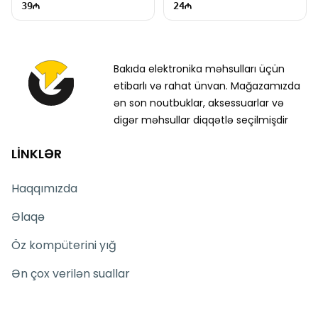
39
24
Bakıda elektronika məhsulları üçün
etibarlı və rahat ünvan. Mağazamızda
ən son noutbuklar, aksessuarlar və
digər məhsullar diqqətlə seçilmişdir
LİNKLƏR
Haqqımızda
Əlaqə
Öz kompüterini yığ
Ən çox verilən suallar