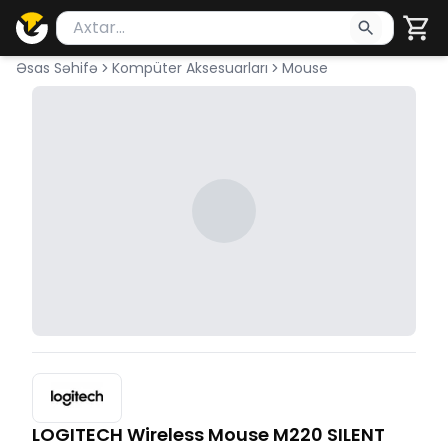
Məhsul axtar
Axtarış üçün ən azı 2 simvol yazın. Göndərmək üçü
Əsas Səhifə
Kompüter Aksesuarları
Mouse
LOGITECH Wireless Mouse M220 SILENT