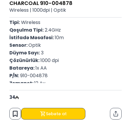
CHARCOAL 910-004878
Wireless | 1000dpi | Optik
Tipi:
 Wireless
Qoşulma Tipi:
 2.4GHz
İstifadə Məsafəsi: 
10m
Sensor: 
Optik
Düymə Sayı:
 3
Çözünürlük: 
1000 dpi
Batareya: 
1x AA
P/N:
 910-004878
Zəmanət: 
12 Ay
34
Səbətə at
Paylaş