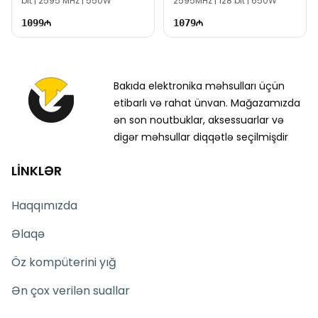
bit | 2595 MHz | 550W
2595MHz | 128 bit | 650W
1099
1079
Bakıda elektronika məhsulları üçün
etibarlı və rahat ünvan. Mağazamızda
ən son noutbuklar, aksessuarlar və
digər məhsullar diqqətlə seçilmişdir
LİNKLƏR
Haqqımızda
Əlaqə
Öz kompüterini yığ
Ən çox verilən suallar