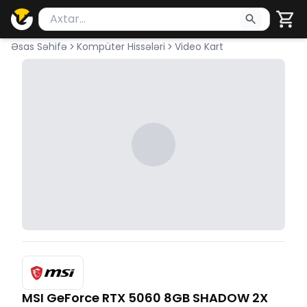
Məhsul axtar
Axtarış üçün ən azı 2 simvol yazın. Göndərmək üçü
Əsas Səhifə
Kompüter Hissələri
Video Kart
MSI GeForce RTX 5060 8GB SHADOW 2X