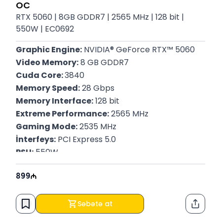
OC
RTX 5060 | 8GB GDDR7 | 2565 MHz | 128 bit |
550W | EC0692
Graphic Engine:
 NVIDIA® GeForce RTX™ 5060
Video Memory:
 8 GB GDDR7
Cuda Core: 
3840
Memory Speed:
 28 Gbps
Memory Interface:
 128 bit
Extreme Performance:
 2565 MHz
Gaming Mode:
 2535 MHz
İnterfeys:
 PCI Express 5.0
PSU:
 550W
Connector:
 1x 8-pin
899
Zəmanət:
 12 Ay
Səbətə at
Paylaş