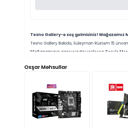
Texno Gallery-ə xoş gəlmisiniz! Mağazamız M
Texno Gallery Bakıda, Süleyman Rüstəm 15 ünvanın
Mağazamızın qarşısında yerləşən Servis Mərkə
Texno Gallery Servisdə Bakının təcrübəli İT mütəxə
Oxşar Məhsullar
MSI Z490-A PRO modelini Bakıda sərfəli qiymə
Ünvanımız 28 Mall Ticarət Mərkəzindən 150 metr 
İstər MSI PRO seriyası ana plataları, istərsə 
ünvanlaya bilərsiniz.
Seçim etməkdə dəstəyə ehtiyacınız varsa, təcrübə
MSI Z490-A PRO anakart modeli ilə bağlı bütü