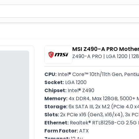
2 simvol yazın. Göndərmək üçün Enter düyməsini basın və y
MSI Z490-A PRO Mothe
Z490-A PRO | LGA 1200​ | 1
CPU:
 Intel® Core™ 10th/11th Gen, Pent
Socket:
 LGA 1200
Chipset:
 Intel® Z490
Memory:
 4x DDR4, Max 128GB, 5000+
Storage:
 6x SATA III, 2x M.2 (PCIe 4.0 
Slots:
 2x PCIe x16 (Gen3, x16/x4), 3x PCI
Ethernet:
 Realtek® RTL8125B-CG 2.5G
Form Factor:
 ATX
Zəmanət:
 12 Ay