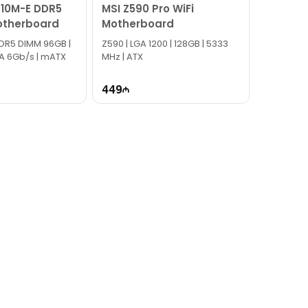
610M-E DDR5
MSI Z590 Pro WiFi
otherboard
Motherboard
DDR5 DIMM 96GB |
Z590 | LGA 1200​ | 128GB | 5333
ATA 6Gb/s | mATX
MHz | ATX
449