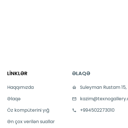
LİNKLƏR
ƏLAQƏ
Haqqımızda
Suleyman Rustam 15,
Əlaqə
kazim@texnogallery.
Öz kompüterini yığ
+994502273010
Ən çox verilən suallar