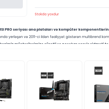
Stokda yoxdur
SI PRO seriyası ana plataları və kompüter komponentlərini
da yerləşən və 2011-ci ildən fəaliyyət göstərən multibrend kom
zimiz müştərilərimizə sürətli və peşəkar servis xidməti tə
ssisləri kompüter yığılması, diaqnostika və təmir xidmətləri göstə
tə NƏĞD, KÖÇÜRMƏ və həmçinin KREDİT şərtləri ilə əldə edə b
məsafədə yerləşir.
də Intel platforması üçün digər kompüter komponentləri ilə b
li mütəxəssislərimiz hər gün saat 10:00–19:00 aralığında xidməti
n suallarınızı canlı dəstək xəttimiz vasitəsilə cavablandır