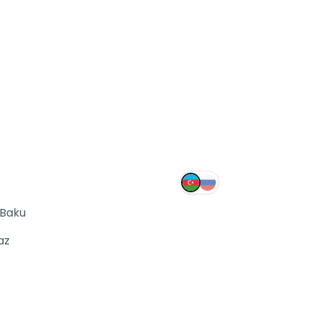
 Baku
az