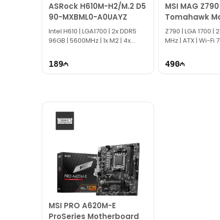
ASRock H610M-H2/M.2 D5
MSI MAG Z790
90-MXBML0-A0UAYZ
Tomahawk Ma
DDR5 Mother
Intel H610 | LGA1700 | 2x DDR5
Z790 | LGA 1700​ |
96GB | 5600MHz | 1x M2 | 4x
MHz | ATX | Wi-Fi 7
SATA | Micro ATX
189
490
MSI PRO A620M-E
ProSeries Motherboard