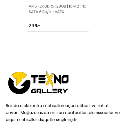
AM5 | 2x DDR5 128GB | 1x M.2 | 4x
SATA 6Gb/s | mATX
239
Bakıda elektronika məhsulları üçün etibarlı və rahat
ünvan. Mağazamızda ən son noutbuklar, aksessuarlar və
digər məhsullar diqqətlə seçilmişdir