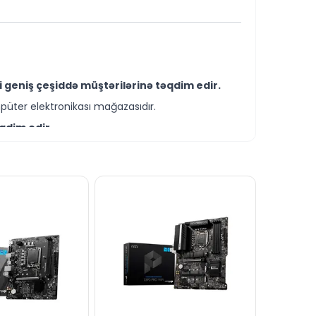
 geniş çeşiddə müştərilərinə təqdim edir.
püter elektronikası mağazasıdır.
qdim edir.
rirlər.
ilərsiniz.
ağlı suallarınızı saytımız vasitəsilə bizə
nizdədir.
mağa hər zaman hazırıq.