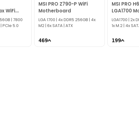
MSI PRO Z790-P WiFi
MSI PRO H
x WiFi
Motherboard
LGA1700 M
board
 256GB | 7800
LGA 1700​ | 4x DDR5 256GB | 4x
LGA1700 | 2x 
 | PCIe 5.0
M2 | 6x SATA | ATX
1x M.2 | 4x S
469
199