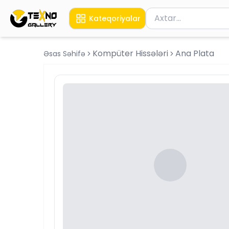
Məhsul axtar
Kateqoriyalar
Axtarış üçün ən azı 
Kompüter Hissələri
Ana Plata
Əsas Səhifə