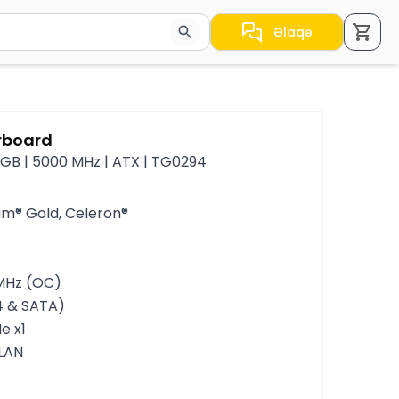
Əlaqə
a nəticələr arasında keçid etmək üçün ox düymələrindən i
rboard
28GB | 5000 MHz | ATX | TG0294
ium® Gold, Celeron®
 MHz (OC)
x4 & SATA)
e x1
 LAN