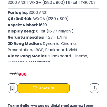
3000 ANSI | WXGA (1280 x 800) | 8-bit | TG0703
Parlaqlıq:
 3000 ANSI
Çözünürlük:
 WXGA (1280 x 800)
Aspekt Nisbəti:
 16:10
Display Rəng:
 8-bit (16.77 milyon )
Görüntü məsafəsi:
 1.27 - 1.71 m
2D Rəng Modları:
 Dynamic, Cinema, 
Presentation, sRGB, Blackboard, Vivid
Video Rəng Modları: 
Blackboard, Cinema, 
Dynamic, Presentation
Çəki:
 2.40 Kq
1100
900
Qabaritlər:
 29.5 x 8.7 x 21.1 sm
Zəmanət:
 12 Ay
Səbətə at
Paylaş
Texno Gallery-ə xoş gəldiniz! mağazamız Epson