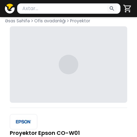
Məhsul axtar
Axtarış üçün ən azı 2 simvol yazın. Göndərmək üçü
Əsas Səhifə
Ofis avadanlığı
Proyektor
Proyektor Epson CO-W01