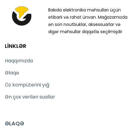
Bakıda elektronika məhsulları üçün
etibarlı və rahat ünvan. Mağazamızda
ən son noutbuklar, aksessuarlar və
digər məhsullar diqqətlə seçilmişdir
LİNKLƏR
Haqqımızda
Əlaqə
Öz kompüterini yığ
Ən çox verilən suallar
ƏLAQƏ