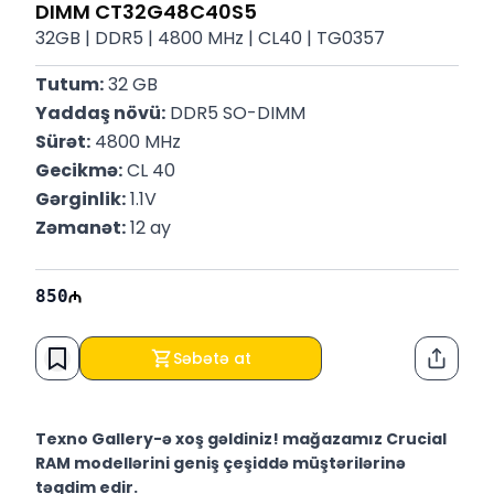
DIMM CT32G48C40S5
32GB | DDR5 | 4800 MHz | CL40 | TG0357
Tutum:
 32 GB
Yaddaş növü:
 DDR5 SO-DIMM
Sürət:
 4800 MHz
Gecikmə:
 CL 40
Gərginlik:
 1.1V
Zəmanət:
 12 ay
850
Səbətə at
Paylaş
Texno Gallery-ə xoş gəldiniz! mağazamız Crucial
RAM modellərini geniş çeşiddə müştərilərinə
təqdim edir.