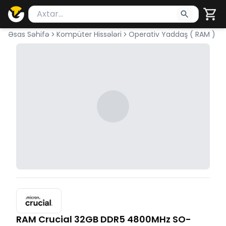
Məhsul axtar
Axtarış üçün ən azı 2 simvol yazın. Göndərmək üçü
Əsas Səhifə
Kompüter Hissələri
Operativ Yaddaş ( RAM )
RAM Crucial 32GB DDR5 4800MHz SO-