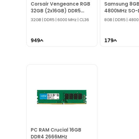
Corsair Vengeance RGB
Samsung 8GB
32GB (2x16GB) DDR5
4800MHz SO-
6000MHz RAM
M425R1GB4B
32GB | DDR5 | 6000 MHz | CL36
8GB | DDR5 | 4800
949
179
PC RAM Crucial 16GB
DDR4 2666MHz