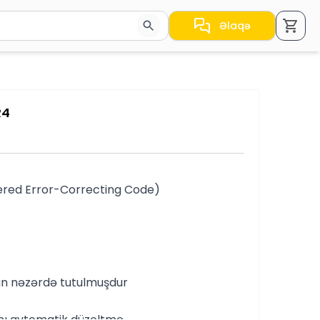
Əlaqə
a nəticələr arasında keçid etmək üçün ox düymələrindən i
R4
ered Error-Correcting Code)
çün nəzərdə tutulmuşdur
ını avtomatik düzəltmə