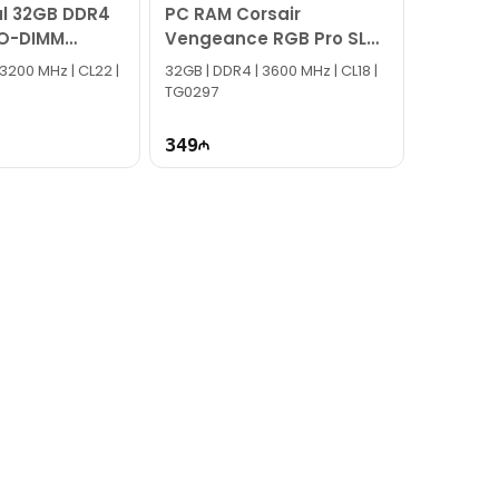
al 32GB DDR4
PC RAM Corsair
O-DIMM
Vengeance RGB Pro SL
RA32A
32GB
 3200 MHz | CL22 |
32GB | DDR4 | 3600 MHz | CL18 |
TG0297
349