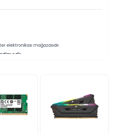
allaşdırılmışdır
k tələb edən sistemlər üçün uyğundur
er elektronikası mağazasıdır.
qdim edir.
-servis xidmətləri təqdim etməkdədir.
 ilə əldə edə bilərsiniz.
ilərsiniz.
cavablandırmağa hər daim hazırıq.
dərə bilərsiniz.