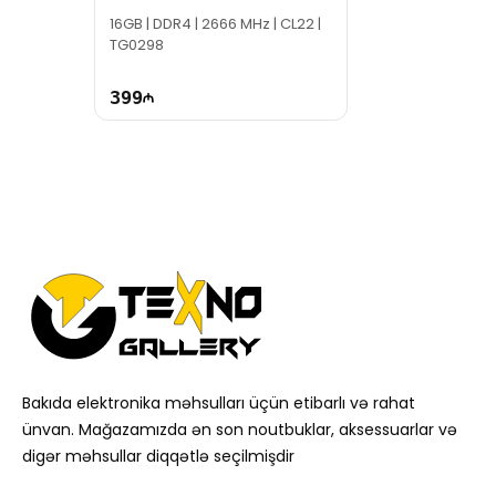
16GB | DDR4 | 2666 MHz | CL22 |
TG0298
399
Bakıda elektronika məhsulları üçün etibarlı və rahat
ünvan. Mağazamızda ən son noutbuklar, aksessuarlar və
digər məhsullar diqqətlə seçilmişdir