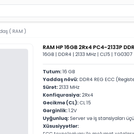
2 simvol yazın. Göndərmək üçün Enter düyməsini basın və y
daş ( RAM )
RAM HP 16GB 2Rx4 PC4-2133P DD
16GB | DDR4 | 2133 MHz | CL15 | TG0307
Tutum:
 16 GB
Yaddaş növü:
 DDR4 REG ECC (Regist
Sürət:
 2133 MHz
Konfiqurasiya:
 2Rx4
Gecikmə (CL):
 CL 15
Gərginlik:
 1.2V
Uyğunluq:
 Server və iş stansiyaları ü
Xüsusiyyətlər:
ECC texnologiyası ilə məlumat xətalar