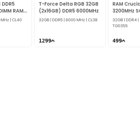
 DDR5
T-Force Delta RGB 32GB
RAM Cruci
DIMM RAM
(2x16GB) DDR5 6000MHz
3200MHz S
B0-CQK
CT16G4SF
 MHz | CL40
32GB | DDR5 | 6000 MHz | CL38
32GB | DDR4 |
TG0355
1299
499