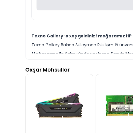
Texno Gallery-ə xoş gəldiniz! mağazamız HP 
Texno Gallery Bakıda Süleyman Rüstəm 15 ünvanın
Mağazamız ilə üzbə-üzdə yerləşən Servis Mərk
Texno Gallery Servisdə Bakının ən təcrübəli İT m
Oxşar Məhsullar
RAM HP 16GB 2Rx4 PC4-2133P DDR4 modelini Bak
Ünvanımız 28 Mall TM-dən 150 metr məsafədə yer
İstər HP RAM modelləri istərsə də digər brend m
Seçim etməkdə məsləhətə ehtiyacınız varsa təcrüb
RAM HP 16GB 2Rx4 PC4-2133P DDR4 modeli ilə b
İş saatlarından kənar vaxtlarda əlaqə qurmaq üç
Bizə maraq göstərdiyiniz üçün təşəkkür ediri