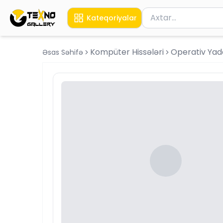
Məhsul axtar
Kateqoriyalar
Axtarış üçün ən azı 
Kompüter Hissələri
Operativ Yad
Əsas Səhifə