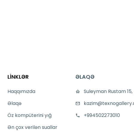
LİNKLƏR
ƏLAQƏ
Haqqımızda
Suleyman Rustam 15,
Əlaqə
kazim@texnogallery.
Öz kompüterini yığ
+994502273010
Ən çox verilən suallar