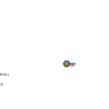
 Baku
az