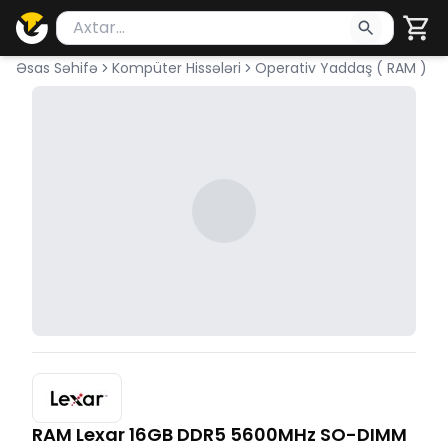
Məhsul axtar
Axtarış üçün ən azı 2 simvol yazın. Göndərmək üçü
Əsas Səhifə
Kompüter Hissələri
Operativ Yaddaş ( RAM )
RAM Lexar 16GB DDR5 5600MHz SO-DIMM