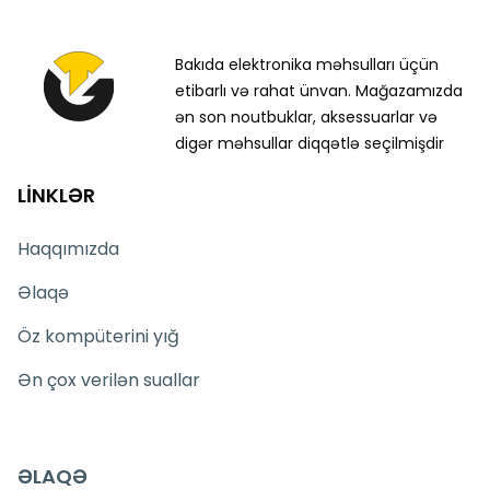
Bakıda elektronika məhsulları üçün
etibarlı və rahat ünvan. Mağazamızda
ən son noutbuklar, aksessuarlar və
digər məhsullar diqqətlə seçilmişdir
LİNKLƏR
Haqqımızda
Əlaqə
Öz kompüterini yığ
Ən çox verilən suallar
ƏLAQƏ