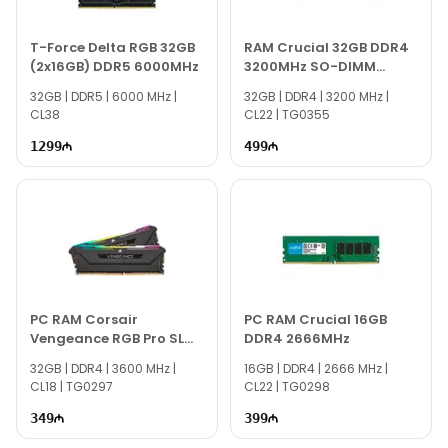
keyfiyyətli, həm də etibarlı bir alış-veriş təcrübəsi
yaşayın. Hər zaman ən yaxşı qiymət və xidmət üçün
T-Force Delta RGB 32GB
RAM Crucial 32GB DDR4
TEXNO Gallery-a müraciət edin.
(2x16GB) DDR5 6000MHz
3200MHz SO-DIMM
CT16G4SFRA32A
32GB | DDR5 | 6000 MHz |
32GB | DDR4 | 3200 MHz |
CL38
CL22 | TG0355
1299
499
PC RAM Corsair
PC RAM Crucial 16GB
Vengeance RGB Pro SL
DDR4 2666MHz
32GB
32GB | DDR4 | 3600 MHz |
16GB | DDR4 | 2666 MHz |
CL18 | TG0297
CL22 | TG0298
349
399