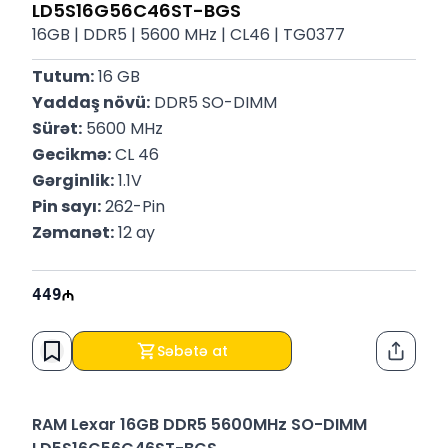
LD5S16G56C46ST-BGS
16GB | DDR5 | 5600 MHz | CL46 | TG0377
Tutum:
 16 GB
Yaddaş növü:
 DDR5 SO-DIMM
Sürət:
 5600 MHz
Gecikmə:
 CL 46
Gərginlik:
 1.1V
Pin sayı:
 262-Pin
Zəmanət:
 12 ay
449
Səbətə at
Paylaş
RAM Lexar 16GB DDR5 5600MHz SO-DIMM