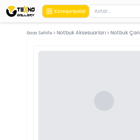
Məhsul axtar
Kateqoriyalar
Axtarış üçün ən azı 
Notbuk Aksesuarları
Notbuk Çant
Əsas Səhifə