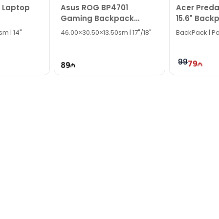
 Laptop
Asus ROG BP4701
Acer Preda
Gaming Backpack
15.6" Back
90XB06S0-BBP010
GP.BAG11.0
m | 14"
46.00×30.50×13.50sm | 17"/18"
BackPack | Pol
99
79
89