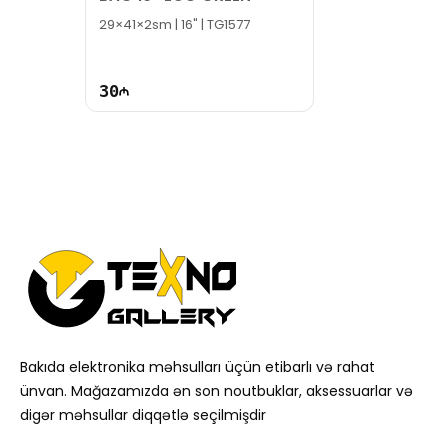
29×41×2sm | 16" | TG1577
30
Bakıda elektronika məhsulları üçün etibarlı və rahat
ünvan. Mağazamızda ən son noutbuklar, aksessuarlar və
digər məhsullar diqqətlə seçilmişdir