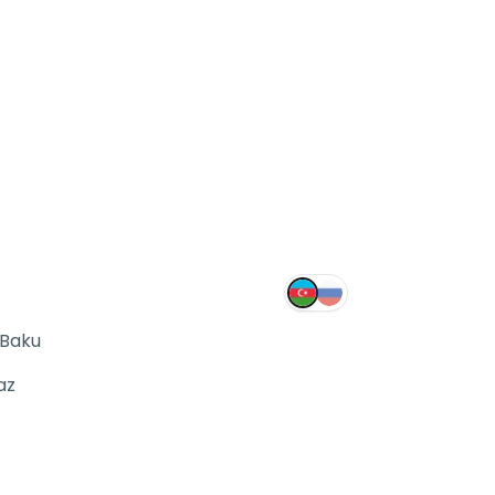
 Baku
az