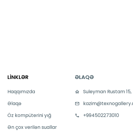
LİNKLƏR
ƏLAQƏ
Haqqımızda
Suleyman Rustam 15,
Əlaqə
kazim@texnogallery.
Öz kompüterini yığ
+994502273010
Ən çox verilən suallar