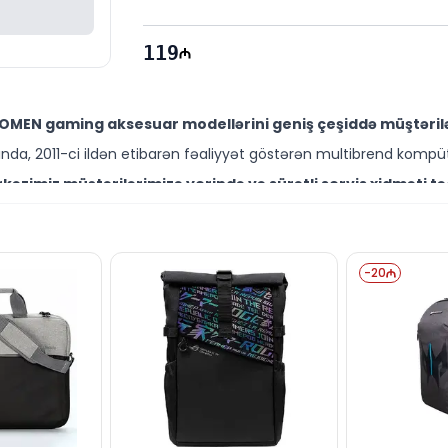
119
OMEN gaming aksesuar modellərini geniş çeşiddə müştərilə
da, 2011-ci ildən etibarən fəaliyyət göstərən multibrend kompüt
əzimiz müştərilərimizə yerində və sürətli servis xidməti tə
ütəxəssisləri müştərilərimiz üçün geniş çeşiddə proqram və təmir
ıda sərfəli qiymətə NƏĞD, KÖÇÜRMƏ həmçinin KREDİT şərtlər
ləşir.
-
20
sə də digər brend məhsullarla bağlı suallarınızı saytımız va
əli mütəxəssislərimiz hər gün 10:00-19:00 saatlarında aktivdir.
ağlı bütün suallarınızı saytımızın canlı dəstək xəttində 
ün email ilə qeydiyyat edə və ya WhatsApp nömrəmizə mesaj gön