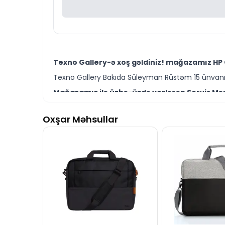
Texno Gallery-ə xoş gəldiniz! mağazamız HP 
Texno Gallery Bakıda Süleyman Rüstəm 15 ünvanın
Mağazamız ilə üzbə-üzdə yerləşən Servis Mərk
Texno Gallery Servisdə Bakının ən təcrübəli İT m
Oxşar Məhsullar
HP OMEN Gaming Laptop Backpack modelini Bak
Ünvanımız 28 Mall TM-dən 150 metr məsafədə yer
İstər HP OMEN gaming aksesuar modelləri istər
Seçim etməkdə məsləhətə ehtiyacınız varsa təcrüb
HP OMEN Gaming Laptop Backpack modeli ilə b
İş saatlarından kənar vaxtlarda əlaqə qurmaq üç
Bizə maraq göstərdiyiniz üçün təşəkkür edirik!