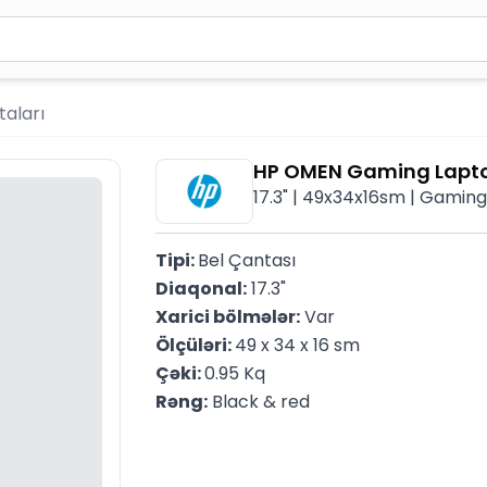
2 simvol yazın. Göndərmək üçün Enter düyməsini basın və y
aları
HP OMEN Gaming Lapt
17.3" | 49x34x16sm | Gaming
Tipi: 
Bel Çantası
Diaqonal:
 17.3"
Xarici bölmələr:
 Var
Ölçüləri: 
49 x 34 x 16 sm
Çəki: 
0.95 Kq
Rəng:
 Black & red