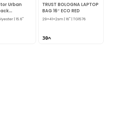
tor Urban
TRUST BOLOGNA LAPTOP
pack
BAG 16″ ECO RED
27
yester | 15.6"
29×41×2sm | 16" | TG1576
30