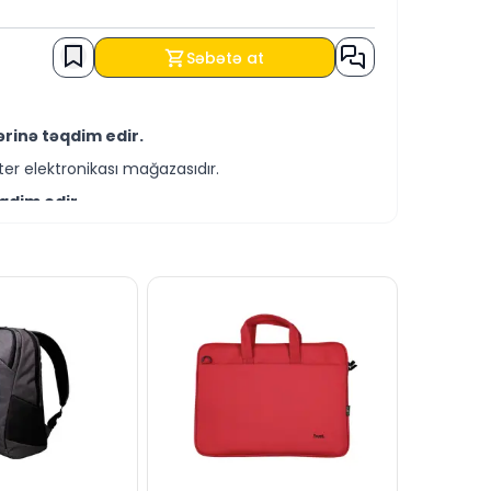
Səbətə at
rinə təqdim edir.
er elektronikası mağazasıdır.
qdim edir.
-servis xidmətləri təqdim etməkdədir.
i ilə əldə edə bilərsiniz.
sitəsilə bizə yaza bilərsiniz.
cavablandırmağa hər daim hazırıq.
dərə bilərsiniz.