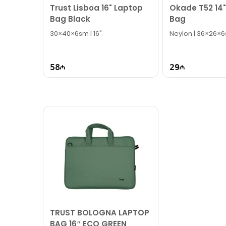
Trust Lisboa 16" Laptop
Okade T52 14"
Bag Black
Bag
30×40×6sm | 16"
Neylon | 36×26×6s
58
29
TRUST BOLOGNA LAPTOP
BAG 16″ ECO GREEN