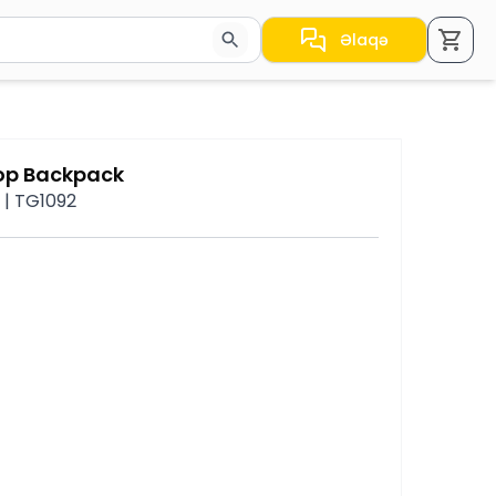
Əlaqə
a nəticələr arasında keçid etmək üçün ox düymələrindən i
op Backpack
 | TG1092