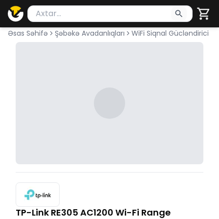
Məhsul axtar
Axtarış üçün ən azı 2 simvol yazın. Göndərmək üçü
Əsas Səhifə
Şəbəkə Avadanlıqları
WiFi Siqnal Gücləndirici
TP-Link RE305 AC1200 Wi-Fi Range