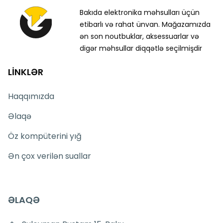
İstər Wi-Fi siqnal gücləndirici modelləri istərsə də
Bakıda elektronika məhsulları üçün
digər şəbəkə avadanlıqları ilə bağlı suallarınızı
etibarlı və rahat ünvan. Mağazamızda
saytımız vasitəsilə bizə yaza bilərsiniz.
ən son noutbuklar, aksessuarlar və
Seçim etməkdə məsləhətə ehtiyacınız varsa təcrübəli
digər məhsullar diqqətlə seçilmişdir
mütəxəssislərimiz hər gün 10:00-19:00 saatlarında
aktivdir.
LİNKLƏR
TP-Link RE305 AC1200 Wi-Fi Range Extender
modeli ilə bağlı bütün suallarınızı saytımızın canlı
Haqqımızda
dəstək xəttində cavablandırmağa hər daim
hazırıq.
Əlaqə
İş saatlarından kənar vaxtlarda əlaqə qurmaq üçün
Öz kompüterini yığ
email ilə qeydiyyat edə və ya WhatsApp nömrəmizə
mesaj göndərə bilərsiniz.
Ən çox verilən suallar
Bizə maraq göstərdiyiniz üçün təşəkkür edirik!
ƏLAQƏ