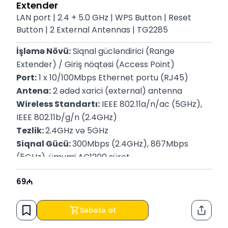
Extender
LAN port | 2.4 + 5.0 GHz | WPS Button | Reset
Button | 2 External Antennas | TG2285
İşləmə Növü:
 Siqnal gücləndirici (Range 
Extender) / Giriş nöqtəsi (Access Point)
Port:
 1 x 10/100Mbps Ethernet portu (RJ45)
Antena:
 2 ədəd xarici (external) antenna
Wireless Standartı:
 IEEE 802.11a/n/ac (5GHz), 
IEEE 802.11b/g/n (2.4GHz)
Tezlik: 
2.4GHz və 5GHz
Siqnal Gücü: 
300Mbps (2.4GHz), 867Mbps 
(5GHz), ümumi AC1200 sürət
Ötürmə Gücü: 
2.4G < 17dBm, 5G < 17dBm
69
Zəmanət:
 6 ay
Səbətə at
Paylaş