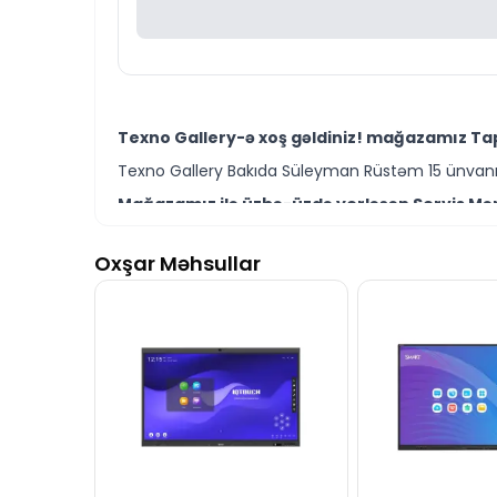
Texno Gallery-ə xoş gəldiniz! mağazamız Tapo
Texno Gallery Bakıda Süleyman Rüstəm 15 ünvanın
Mağazamız ilə üzbə-üzdə yerləşən Servis Mərk
Texno Gallery Servisdə Bakının ən təcrübəli İT m
Oxşar Məhsullar
TP-Link Tapo S200B Smart Button 184500526 m
Ünvanımız 28 Mall TM-dən 150 metr məsafədə yer
İstər Tapo ağıllı ev cihazları modelləri istərs
Seçim etməkdə məsləhətə ehtiyacınız varsa təcrüb
TP-Link Tapo S200B Smart Button 184500526 m
İş saatlarından kənar vaxtlarda əlaqə qurmaq üç
Bizə maraq göstərdiyiniz üçün təşəkkür ediri