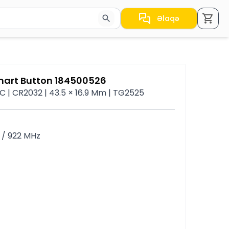
Əlaqə
a nəticələr arasında keçid etmək üçün ox düymələrindən i
mart Button 184500526
C | CR2032 | 43.5 × 16.9 Mm | TG2525
 / 922 MHz