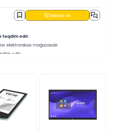
Səbətə at
ə təqdim edir.
er elektronikası mağazasıdır.
qdim edir.
-servis xidmətləri təqdim etməkdədir.
İT şərtləri ilə əldə edə bilərsiniz.
silə bizə yaza bilərsiniz.
 xəttində cavablandırmağa hər daim hazırıq.
dərə bilərsiniz.