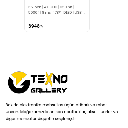
65 inch | 4K UHD | 350 nit |
5000:1 | 8 ms | 178° | DLED | USB,
HDMI, DP, Type-C | EC1064
3948
Bakıda elektronika məhsulları üçün etibarlı və rahat
ünvan. Mağazamızda ən son noutbuklar, aksessuarlar və
digər məhsullar diqqətlə seçilmişdir