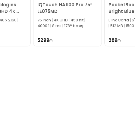
logies
IQTouch HA1100 Pro 75″
PocketBoo
UHD 4K
LE075MD
Bright Bl
840 x 2160 |
75 inch | 4K UHD | 450 nit |
E Ink Carta | 6
4000:1 | 8 ms | 178° baxış
| 512 MB | 150
bucağı | DLED | USB, HDMI, DP,
TG2563
Type-C | EC1069
5299
389