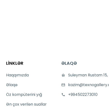
LİNKLƏR
ƏLAQƏ
Haqqımızda
Suleyman Rustam 15,
Əlaqə
kazim@texnogallery.
Öz kompüterini yığ
+994502273010
Ən çox verilən suallar