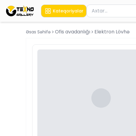
Məhsul axtar
Kateqoriyalar
Axtarış üçün ən azı 
Ofis avadanlığı
Elektron Lövhə
Əsas Səhifə