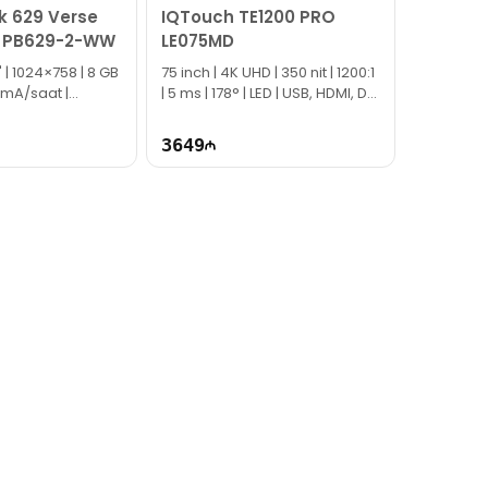
k 629 Verse
IQTouch TE1200 PRO
ue PB629-2-WW
LE075MD
" | 1024×758 | 8 GB
75 inch | 4K UHD | 350 nit | 1200:1
0 mA/saat |
| 5 ms | 178° | LED | USB, HDMI, DP,
Type-C | EC1062
3649