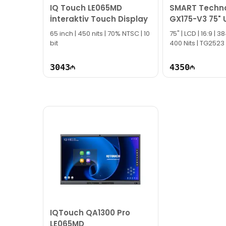
IQ Touch LE065MD
SMART Techno
İnteraktiv Touch Display
GX175-V3 75" 
GX175-V3
65 inch | 450 nits | 70% NTSC | 10
75" | LCD | 16:9 | 3
bit
400 Nits | TG2523
3043
4350
IQTouch QA1300 Pro
LE065MD