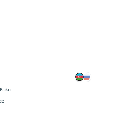
 Baku
az