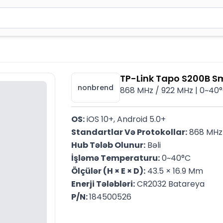
2 simvol yazın. Göndərmək üçün Enter düyməsini basın və y
TP-Link Tapo S200B S
nonbrend
868 MHz / 922 MHz | 0~40°
OS:
 iOS 10+, Android 5.0+
Standartlar Və Protokollar:
 868 MHz
Hub Tələb Olunur:
 Bəli
İşləmə Temperaturu:
 0~40°C
Ölçülər (H × E × D):
 43.5 × 16.9 Mm
Enerji Tələbləri:
 CR2032 Batareya
P/N: 
184500526