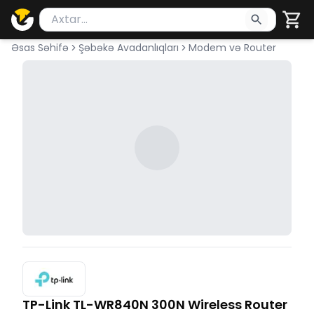
Məhsul axtar
Axtarış üçün ən azı 2 simvol yazın. Göndərmək üçü
Əsas Səhifə
Şəbəkə Avadanlıqları
Modem və Router
TP-Link TL-WR840N 300N Wireless Router