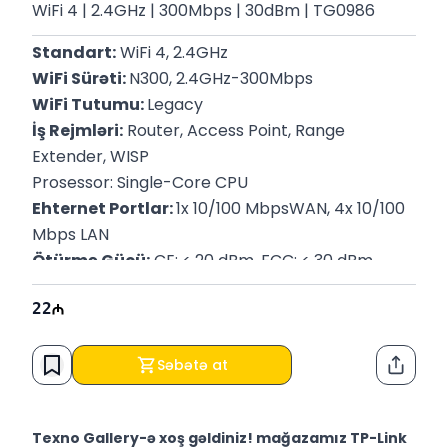
WiFi 4 | 2.4GHz | 300Mbps | 30dBm | TG0986
Standart:
 WiFi 4, 2.4GHz
WiFi Sürəti: 
N300, 2.4GHz-300Mbps
WiFi Tutumu: 
Legacy
İş Rejmləri:
 Router, Access Point, Range 
Extender, WISP
Prosessor: Single-Core CPU
Ehternet Portlar: 
1x 10/100 MbpsWAN, 4x 10/100 
Mbps LAN
Ötürmə Gücü:
 CE: < 20 dBm, FCC: < 30 dBm
Zəmanət: 
12 ay
22
Səbətə at
Paylaş
Texno Gallery-ə xoş gəldiniz! mağazamız TP-Link