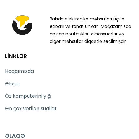
Bakıda elektronika məhsulları üçün
etibarlı və rahat ünvan. Mağazamızda
ən son noutbuklar, aksessuarlar və
digər məhsullar diqqətlə seçilmişdir
LİNKLƏR
Haqqımızda
Əlaqə
Öz kompüterini yığ
Ən çox verilən suallar
ƏLAQƏ