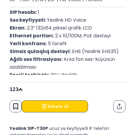
SIP hesabı: 
1
Səs keyfiyyəti: 
Yealink HD Voice
Ekran:
 2.3” 132x64 piksel qrafik LCD
Ethernet portları:
 2 x 10/100M, PoE dəstəyi
Yerli konfrans:
 5 tərəfli
Simsiz qulaqlıq dəstəyi:
 EHS (Yealink EHS35)
Ağıllı səs filtrasiyası:
 Arxa fon səs-küyünün 
azaldılması
Enerji təchizatı:
 PSU daxildir
Təhlükəsizlik: 
TLS 1.3 şifrələmə dəstəyi
123
Zəmanət: 
3 il
Səbətə at
Paylaş
Yealink SIP-T30P
ucuz və keyfiyyətli IP telefon