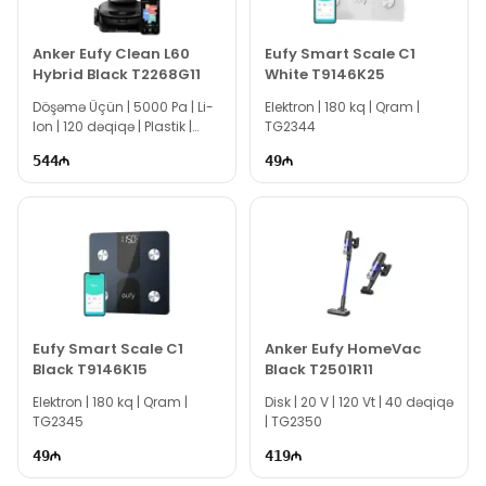
mağazasında nəğd və köçürmə yolu ilə əldə edə
bilərsiniz.
Anker Eufy Clean L60
Eufy Smart Scale C1
Hybrid Black T2268G11
White T9146K25
Döşəmə Üçün | 5000 Pa | Li-
Elektron | 180 kq | Qram |
Ion | 120 dəqiqə | Plastik |
TG2344
TG2352
544
49
Eufy Smart Scale C1
Anker Eufy HomeVac
Black T9146K15
Black T2501R11
Elektron | 180 kq | Qram |
Disk | 20 V | 120 Vt | 40 dəqiqə
TG2345
| TG2350
49
419