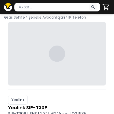
Məhsul axtar
Axtarış üçün ən azı 2 simvol yazın. Göndərmək üçü
Əsas Səhifə
Şəbəkə Avadanlıqları
IP Telefon
Yealink
Yealink SIP-T30P
SIP-T30P | EHS | 2.3” | HD Voice | TG1635