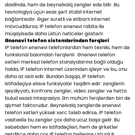
daxilində, həm də beynəlxalq zənglər edə bilir. Bu
texnologiya üçün əsas şərt stabil internet
bağlantısıdır. Əgər sürətli və etibarlı internet
mövcuddursa, IP telefon ənənəvi rabitə ilə
müqayisədə daha üstün nəticələr göstərir.
Ənənəvi telefon sistemlərindən fərqləri
IP telefon ənənəvi telefonlardan həm texniki, həm də
funksional baxımdan fərqlənir. Ənənəvi telefon
xətləri mərkəzi telefon stansiyalarına bağlı olduğu
halda, IP telefon internet üzərindən işləyir və bu, onu
daha az asılı edir. Bundan başqa, IP telefon
istifadəçiyə əlavə funksiyalar təqdim edir: zənglərin
qeydiyyatı, konfrans zənglər, video zənglər və hətta
bulud əsaslı inteqrasiya. Ən mühüm fərqlərdən biri də
qiymət faktorudur. Beynəlxalq zənglərdə ənənəvi
telefon xətləri yüksək xərc tələb edirsə, IP telefon
vasitəsilə bu zənglər çox daha ucuz başa gəlir. Bu
səbəbdən həm ev istifadəçiləri, həm də şirkətlər
getdikcə daha çox IP telefon həllərinə üstünlük