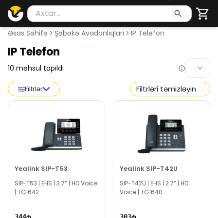
Məhsul axtar
Axtarış üçün ən azı 2 simvol yazın. Göndərmək üçü
Əsas Səhifə
Şəbəkə Avadanlıqları
IP Telefon
IP Telefon
10
məhsul tapıldı
Filtrləri təmizləyin
Filtrlər
Yealink SIP-T53
Yealink SIP-T42U
SIP-T53 | EHS | 3.7” | HD Voice
SIP-T42U | EHS | 2.7” | HD
| TG1642
Voice | TG1640
344
303