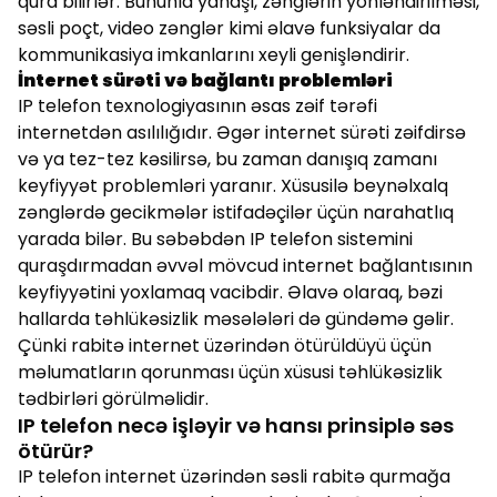
qura bilirlər. Bununla yanaşı, zənglərin yönləndirilməsi,
səsli poçt, video zənglər kimi əlavə funksiyalar da
kommunikasiya imkanlarını xeyli genişləndirir.
İnternet sürəti və bağlantı problemləri
IP telefon texnologiyasının əsas zəif tərəfi
internetdən asılılığıdır. Əgər internet sürəti zəifdirsə
və ya tez-tez kəsilirsə, bu zaman danışıq zamanı
keyfiyyət problemləri yaranır. Xüsusilə beynəlxalq
zənglərdə gecikmələr istifadəçilər üçün narahatlıq
yarada bilər. Bu səbəbdən IP telefon sistemini
quraşdırmadan əvvəl mövcud internet bağlantısının
keyfiyyətini yoxlamaq vacibdir. Əlavə olaraq, bəzi
hallarda təhlükəsizlik məsələləri də gündəmə gəlir.
Çünki rabitə internet üzərindən ötürüldüyü üçün
məlumatların qorunması üçün xüsusi təhlükəsizlik
tədbirləri görülməlidir.
IP telefon necə işləyir və hansı prinsiplə səs
ötürür?
IP telefon internet üzərindən səsli rabitə qurmağa