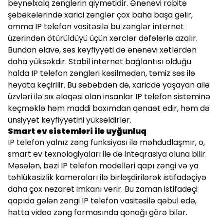
beynəlxalq zənglərin qiymətidir. Ənənəvi rabitə
şəbəkələrində xarici zənglər çox baha başa gəlir,
amma IP telefon vasitəsilə bu zənglər internet
üzərindən ötürüldüyü üçün xərclər dəfələrlə azalır.
Bundan əlavə, səs keyfiyyəti də ənənəvi xətlərdən
daha yüksəkdir. Stabil internet bağlantısı olduğu
halda IP telefon zəngləri kəsilmədən, təmiz səs ilə
həyata keçirilir. Bu səbəbdən də, xaricdə yaşayan ailə
üzvləri ilə sıx əlaqəsi olan insanlar IP telefon sisteminə
keçməklə həm maddi baxımdan qənaət edir, həm də
ünsiyyət keyfiyyətini yüksəldirlər.
Smart ev sistemləri ilə uyğunluq
IP telefon yalnız zəng funksiyası ilə məhdudlaşmır, o,
smart ev texnologiyaları ilə də inteqrasiya oluna bilir.
Məsələn, bəzi IP telefon modelləri qapı zəngi və ya
təhlükəsizlik kameraları ilə birləşdirilərək istifadəçiyə
daha çox nəzarət imkanı verir. Bu zaman istifadəçi
qapıda gələn zəngi IP telefon vasitəsilə qəbul edə,
hətta video zəng formasında qonağı görə bilər.