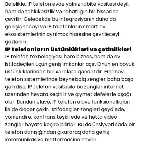
Beləliklə, IP telefon evdə yalnız rabitə vasitəsi deyil,
həm də təhlükəsizlik və rahatlığın bir hissəsinə
çevrilir. Gələcəkdə bu inteqrasiyanın daha da
genişlənəcəyi və IP telefonların smart ev
ekosistemlərinin ayrılmaz hissəsinə çevriləcəyi
gözlənilir.
IP telefonların üstünlükləri və çətinlikləri
IP telefon texnologiyası həm biznes, həm də ev
istifadəçiləri üçün geniş imkanlar açır. Onun ən böyük
üstünlüklərindən biri xərclərə qənaətdir. Ənənəvi
telefon sistemlərində beynəlxalq zənglər baha başa
gəlirdisə, IP telefon vasitəsilə bu zənglər internet
üzərindən həyata keçirilir və qiymət dəfələrlə aşağı
olur. Bundan əlavə, IP telefon əlavə funksionallıqları
ilə də diqqət çəkir. İstifadəçilər zəngləri qeyd edə,
yönləndirə, konfrans təşkil edə və hətta video
zənglər həyata keçirə bilirlər. Bu da ünsiyyəti sadə bir
telefon danışığından çıxararaq daha geniş
kommunikasiya platformasına çevirir.