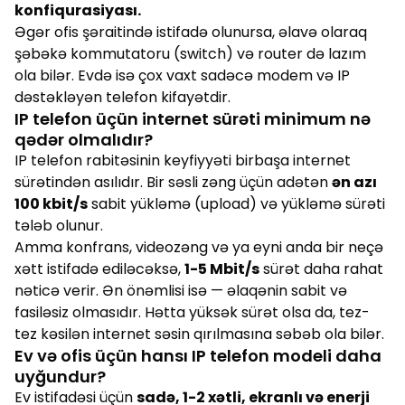
konfiqurasiyası.
Əgər ofis şəraitində istifadə olunursa, əlavə olaraq
şəbəkə kommutatoru (switch) və router də lazım
ola bilər. Evdə isə çox vaxt sadəcə modem və IP
dəstəkləyən telefon kifayətdir.
IP telefon üçün internet sürəti minimum nə
qədər olmalıdır?
IP telefon rabitəsinin keyfiyyəti birbaşa internet
sürətindən asılıdır. Bir səsli zəng üçün adətən
ən azı
100 kbit/s
sabit yükləmə (upload) və yükləmə sürəti
tələb olunur.
Amma konfrans, videozəng və ya eyni anda bir neçə
xətt istifadə ediləcəksə,
1-5 Mbit/s
sürət daha rahat
nəticə verir. Ən önəmlisi isə — əlaqənin sabit və
fasiləsiz olmasıdır. Hətta yüksək sürət olsa da, tez-
tez kəsilən internet səsin qırılmasına səbəb ola bilər.
Ev və ofis üçün hansı IP telefon modeli daha
uyğundur?
Ev istifadəsi üçün
sadə, 1-2 xətli, ekranlı və enerji