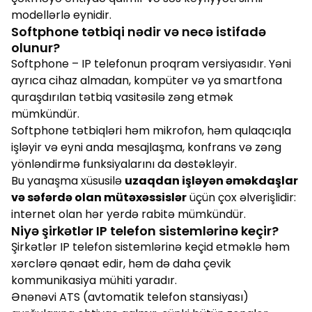
modellərlə eynidir.
Softphone tətbiqi nədir və necə istifadə
olunur?
Softphone – IP telefonun proqram versiyasıdır. Yəni
ayrıca cihaz almadan, kompüter və ya smartfona
quraşdırılan tətbiq vasitəsilə zəng etmək
mümkündür.
Softphone tətbiqləri həm mikrofon, həm qulaqcıqla
işləyir və eyni anda mesajlaşma, konfrans və zəng
yönləndirmə funksiyalarını da dəstəkləyir.
Bu yanaşma xüsusilə
uzaqdan işləyən əməkdaşlar
və səfərdə olan mütəxəssislər
üçün çox əlverişlidir:
internet olan hər yerdə rabitə mümkündür.
Niyə şirkətlər IP telefon sistemlərinə keçir?
Şirkətlər IP telefon sistemlərinə keçid etməklə həm
xərclərə qənaət edir, həm də daha çevik
kommunikasiya mühiti yaradır.
Ənənəvi ATS (avtomatik telefon stansiyası)