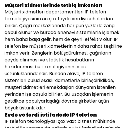
Müştəri xidmətlərində tətbiq imkanları
Müştəri xidmətləri departamentləri IP telefon
texnologiyasının ən çox fayda verdiyi sahələrdən
biridir. Çağrı mərkəzlərində hər gün yüzlərlə zəng
qəbul olunur və burada ənənəvi sistemlərlə işləmək
həm baha başa gəlir, həm də qeyri-effektiv olur. IP
telefon isə müştəri xidmətlərinin daha rahat təşkilinə
imkan verir. Zənglərin bölüşdürülməsi, çağrıların
qeydə alınması və statistik hesabatların
hazırlanması bu texnologiyanın əsas
üstünlüklərindəndir. Bundan əlavə, IP telefon
sistemləri bulud əsaslı xidmətlərlə birləşdirildikdə,
müştəri xidmətləri əməkdaşları dünyanın istənilən
yerindən işə qoşula bilirlər. Bu, uzaqdan işləmənin
getdikcə populyarlaşdığı dövrdə şirkətlər üçün
böyük üstünlükdür.
Evdə və fərdi istifadədə IP telefon
IP telefon texnologiyası çox vaxt biznes mühitində