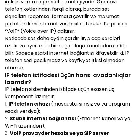
imkan verən rəqəmsal texnologiyadır. Ənənəvi
telefon xətlərindən fərqli olaraq, burada səs
siqnalları rəqəmsal formata çevrilir və məlumat
paketləri kimi internet vasitəsilə ötürülür. Bu proses
“VoIP” (Voice over IP) adlanır.
Nəticədə səs daha aydın çatdırılır, əlaqə xərcləri
azalır və eyni anda bir neçə əlaqə kanalı idarə edilə
bilir. Sadəcə stabil internet bağlantısı kifayətdir ki, IP
telefon səsi gecikməsiz və keyfiyyət itkisi olmadan
ötürsün.
IP telefon istifadəsi üçün hansı avadanlıqlar
lazımdır?
IP telefon sistemindən istifadə üçün əsasən üç
komponent lazımdır:
1.
IP telefon cihazı
(masaüstü, simsiz və ya proqram
əsaslı versiya);
2.
Stabil internet bağlantısı
(Ethernet kabeli və ya
Wi-Fi üzərindən);
3.
VoIP provayder hesabı və ya SIP server