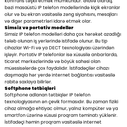
konfrans təşkil etmək mümkündür. Əlavə olaraq,
bəzi masaüstü IP telefon modellərində kiçik ekranlar
olur və bu ekran vasitəsilə zəng siyahısını, mesajları
və digər parametrləri idarə etmək olar.
Simsiz və portativ modellər
Simsiz IP telefon modelləri daha çox hərəkət azadlığı
tələb olunan iş yerlərində istifadə olunur. Bu tip
cihazlar Wi-Fi və ya DECT texnologiyası üzərindən
işləyir. Portativ IP telefonlar isə xüsusilə anbarlarda,
ticarət mərkəzlərində və böyük sahəsi olan
müəssisələrdə çox faydalıdır. İstifadəçilər cihazı
daşımaqla hər yerdə internet bağlantısı vasitəsilə
rabitə saxlaya bilirlər.
Softphone tətbiqləri
Softphone adlanan tətbiqlər IP telefon
texnologiyasının ən çevik formasıdır. Bu zaman fiziki
cihaz almağa ehtiyac olmur, yalnız kompüter və ya
smartfon üzərinə xüsusi proqram təminatı yüklənir.
İstifadəçi həmin proqram vasitəsilə internet