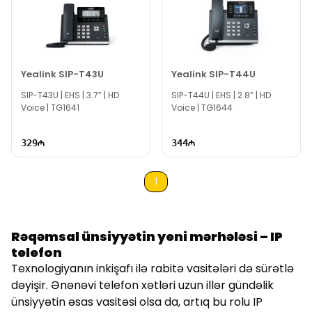
Yealink SIP-T43U
Yealink SIP-T44U
SIP-T43U | EHS | 3.7” | HD
SIP-T44U | EHS | 2.8” | HD
Voice | TG1641
Voice | TG1644
329
344
1
Rəqəmsal ünsiyyətin yeni mərhələsi – IP
telefon
Texnologiyanın inkişafı ilə rabitə vasitələri də sürətlə
dəyişir. Ənənəvi telefon xətləri uzun illər gündəlik
ünsiyyətin əsas vasitəsi olsa da, artıq bu rolu IP