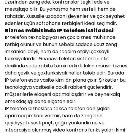
üzərindən zəng edə, konfranslar təşkil edə və
mesajlaşa bilir. Bu yanaşma həm sərfəli, həm də
rahatdır. Xüsusilə uzaqdan işləyənlər və çox səyahət
edənlər üçün softphone tətbiqləri ideal seçimdir.
Biznes mühitində IP telefon istifadəsi
IP telefon texnologiyası ən çox biznes mühitində
tətbiq olunur və bunun səbəbi sadəcə ucuz zəng
imkanları deyil, həm də təqdim etdiyi çoxsaylı
funksiyalardır. Ənənəvi telefon sistemləri ofis
daxilində sadə rabitə təmin edirdi, lakin müasir biznes
daha çevik və çoxfunksiyalı həllər tələb edir. Burada
IP telefon əsas vasitə kimi ön plana çıxır. Şirkətlər bu
texnologiya vasitəsilə daxili rabitəni gücləndirir,
müştərilərlə əlaqəni optimallaşdırır və beynəlxalq
əməkdaşlığı daha əlçatan edir.
IP telefon bizneslərə təkcə telefon danışıqları
aparmaq imkanı vermir, həm də zənglərin
qeydiyyatı, səsli poçt, çağrı yönləndirmə və
inteqrasiya olunmuş video konfrans funksiyaları kimi