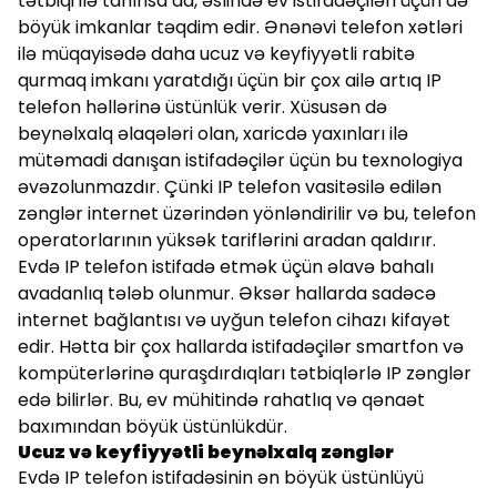
tətbiqi ilə tanınsa da, əslində ev istifadəçiləri üçün də
böyük imkanlar təqdim edir. Ənənəvi telefon xətləri
ilə müqayisədə daha ucuz və keyfiyyətli rabitə
qurmaq imkanı yaratdığı üçün bir çox ailə artıq IP
telefon həllərinə üstünlük verir. Xüsusən də
beynəlxalq əlaqələri olan, xaricdə yaxınları ilə
mütəmadi danışan istifadəçilər üçün bu texnologiya
əvəzolunmazdır. Çünki IP telefon vasitəsilə edilən
zənglər internet üzərindən yönləndirilir və bu, telefon
operatorlarının yüksək tariflərini aradan qaldırır.
Evdə IP telefon istifadə etmək üçün əlavə bahalı
avadanlıq tələb olunmur. Əksər hallarda sadəcə
internet bağlantısı və uyğun telefon cihazı kifayət
edir. Hətta bir çox hallarda istifadəçilər smartfon və
kompüterlərinə quraşdırdıqları tətbiqlərlə IP zənglər
edə bilirlər. Bu, ev mühitində rahatlıq və qənaət
baxımından böyük üstünlükdür.
Ucuz və keyfiyyətli beynəlxalq zənglər
Evdə IP telefon istifadəsinin ən böyük üstünlüyü