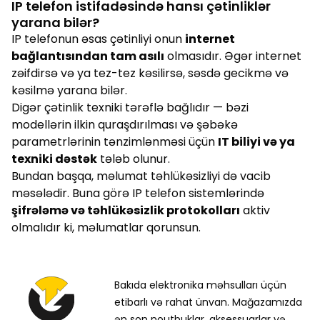
IP telefon istifadəsində hansı çətinliklər
yarana bilər?
IP telefonun əsas çətinliyi onun
internet
bağlantısından tam asılı
olmasıdır. Əgər internet
zəifdirsə və ya tez-tez kəsilirsə, səsdə gecikmə və
kəsilmə yarana bilər.
Digər çətinlik texniki tərəflə bağlıdır — bəzi
modellərin ilkin quraşdırılması və şəbəkə
parametrlərinin tənzimlənməsi üçün
IT biliyi və ya
texniki dəstək
tələb olunur.
Bundan başqa, məlumat təhlükəsizliyi də vacib
məsələdir. Buna görə IP telefon sistemlərində
şifrələmə və təhlükəsizlik protokolları
aktiv
olmalıdır ki, məlumatlar qorunsun.
Bakıda elektronika məhsulları üçün
etibarlı və rahat ünvan. Mağazamızda
ən son noutbuklar, aksessuarlar və