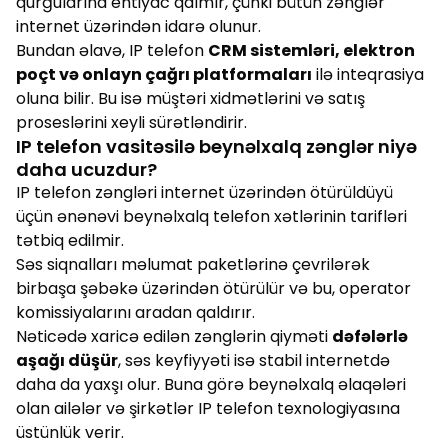
qurğularına ehtiyac qalmır, çünki bütün zənglər
internet üzərindən idarə olunur.
Bundan əlavə, IP telefon
CRM sistemləri, elektron
poçt və onlayn çağrı platformaları
ilə inteqrasiya
oluna bilir. Bu isə müştəri xidmətlərini və satış
proseslərini xeyli sürətləndirir.
IP telefon vasitəsilə beynəlxalq zənglər niyə
daha ucuzdur?
IP telefon zəngləri internet üzərindən ötürüldüyü
üçün ənənəvi beynəlxalq telefon xətlərinin tarifləri
tətbiq edilmir.
Səs siqnalları məlumat paketlərinə çevrilərək
birbaşa şəbəkə üzərindən ötürülür və bu, operator
komissiyalarını aradan qaldırır.
Nəticədə xaricə edilən zənglərin qiyməti
dəfələrlə
aşağı düşür
, səs keyfiyyəti isə stabil internetdə
daha da yaxşı olur. Buna görə beynəlxalq əlaqələri
olan ailələr və şirkətlər IP telefon texnologiyasına
üstünlük verir.