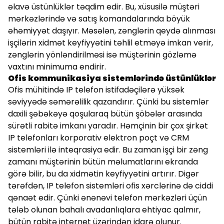
əlavə üstünlüklər təqdim edir. Bu, xüsusilə müştəri
mərkəzlərində və satış komandalarında böyük
əhəmiyyət daşıyır. Məsələn, zənglərin qeydə alınması
işçilərin xidmət keyfiyyətini təhlil etməyə imkan verir,
zənglərin yönləndirilməsi isə müştərinin gözləmə
vaxtını minimuma endirir.
Ofis kommunikasiya sistemlərində üstünlüklər
Ofis mühitində IP telefon istifadəçilərə yüksək
səviyyədə səmərəlilik qazandırır. Çünki bu sistemlər
daxili şəbəkəyə qoşularaq bütün şöbələr arasında
sürətli rabitə imkanı yaradır. Həmçinin bir çox şirkət
IP telefonları korporativ elektron poçt və CRM
sistemləri ilə inteqrasiya edir. Bu zaman işçi bir zəng
zamanı müştərinin bütün məlumatlarını ekranda
görə bilir, bu da xidmətin keyfiyyətini artırır. Digər
tərəfdən, IP telefon sistemləri ofis xərclərinə də ciddi
qənaət edir. Çünki ənənəvi telefon mərkəzləri üçün
tələb olunan bahalı avadanlıqlara ehtiyac qalmır,
bütün rabitə internet üzərindən idarə olunur.