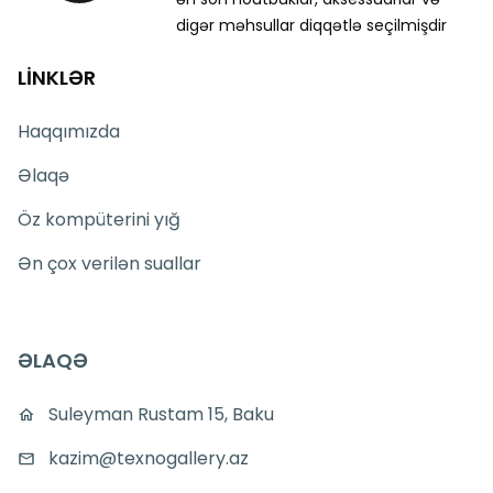
digər məhsullar diqqətlə seçilmişdir
LİNKLƏR
Haqqımızda
Əlaqə
Öz kompüterini yığ
Ən çox verilən suallar
ƏLAQƏ
Suleyman Rustam 15, Baku
kazim@texnogallery.az