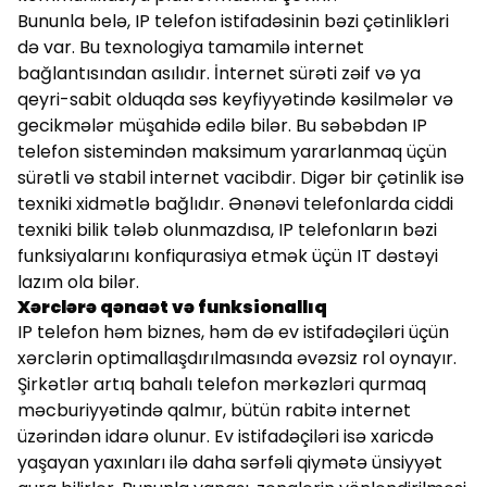
Bununla belə, IP telefon istifadəsinin bəzi çətinlikləri
də var. Bu texnologiya tamamilə internet
bağlantısından asılıdır. İnternet sürəti zəif və ya
qeyri-sabit olduqda səs keyfiyyətində kəsilmələr və
gecikmələr müşahidə edilə bilər. Bu səbəbdən IP
telefon sistemindən maksimum yararlanmaq üçün
sürətli və stabil internet vacibdir. Digər bir çətinlik isə
texniki xidmətlə bağlıdır. Ənənəvi telefonlarda ciddi
texniki bilik tələb olunmazdısa, IP telefonların bəzi
funksiyalarını konfiqurasiya etmək üçün IT dəstəyi
lazım ola bilər.
Xərclərə qənaət və funksionallıq
IP telefon həm biznes, həm də ev istifadəçiləri üçün
xərclərin optimallaşdırılmasında əvəzsiz rol oynayır.
Şirkətlər artıq bahalı telefon mərkəzləri qurmaq
məcburiyyətində qalmır, bütün rabitə internet
üzərindən idarə olunur. Ev istifadəçiləri isə xaricdə
yaşayan yaxınları ilə daha sərfəli qiymətə ünsiyyət