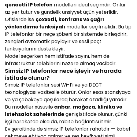
qənaətli IP telefon
modelləri ideal seçimdir. Onlar
az yer tutur və gündəlik ünsiyyət üçün yetərlidir.
Ofislərdə isə
çoxxətli, konfrans və çağrı
yönləndirmə funksiyalı
modellər seçilməlidir. Bu tip
IP telefonlar bir neçə şöbəni bir sistemdə birləşdirir,
zəngləri avtomatik paylayır və səsli poçt
funksiyalarını dəstəkləyir.
Model seçərkən həm istifadə sayını, həm də
infrastruktur tələblərini nəzərə almaq vacibdir.
Simsiz IP telefonlar necə işləyir və harada
istifadə olunur?
Simsiz IP telefonlar səsi Wi-Fi və ya DECT
texnologiyası vasitəsilə ötürür. Onlar əsas stansiyaya
və ya şəbəkəyə qoşularaq hərəkət azadlığı yaradır.
Bu modellər xüsusilə
anbar, mağaza, klinika və
istehsalat sahələrində
geniş istifadə olunur, çünki
işçi hərəkətdə olsa da, rabitə bağlantısı itmir.
Ev şəraitində də simsiz IP telefonlar rahatdır — kabel
çəkməyə ehtiyac qalmır və səs keyfiyyəti simli