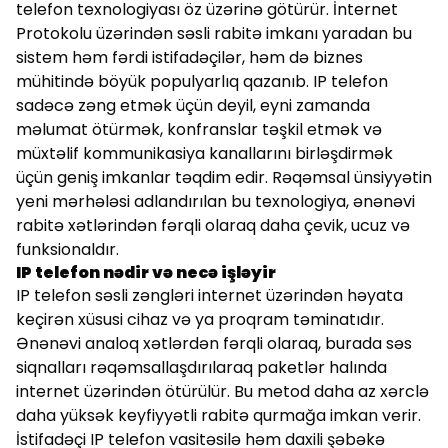
telefon texnologiyası öz üzərinə götürür. İnternet
Protokolu üzərindən səsli rabitə imkanı yaradan bu
sistem həm fərdi istifadəçilər, həm də biznes
mühitində böyük populyarlıq qazanıb. IP telefon
sadəcə zəng etmək üçün deyil, eyni zamanda
məlumat ötürmək, konfranslar təşkil etmək və
müxtəlif kommunikasiya kanallarını birləşdirmək
üçün geniş imkanlar təqdim edir. Rəqəmsal ünsiyyətin
yeni mərhələsi adlandırılan bu texnologiya, ənənəvi
rabitə xətlərindən fərqli olaraq daha çevik, ucuz və
funksionaldır.
IP telefon nədir və necə işləyir
IP telefon səsli zəngləri internet üzərindən həyata
keçirən xüsusi cihaz və ya proqram təminatıdır.
Ənənəvi analoq xətlərdən fərqli olaraq, burada səs
siqnalları rəqəmsallaşdırılaraq paketlər halında
internet üzərindən ötürülür. Bu metod daha az xərclə
daha yüksək keyfiyyətli rabitə qurmağa imkan verir.
İstifadəçi IP telefon vasitəsilə həm daxili şəbəkə