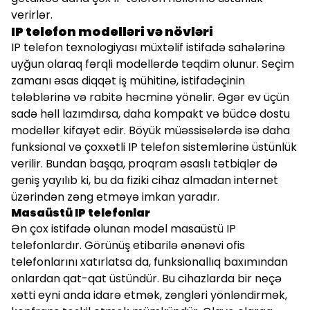
verirlər.
IP telefon modelləri və növləri
IP telefon texnologiyası müxtəlif istifadə sahələrinə
uyğun olaraq fərqli modellərdə təqdim olunur. Seçim
zamanı əsas diqqət iş mühitinə, istifadəçinin
tələblərinə və rabitə həcminə yönəlir. Əgər ev üçün
sadə həll lazımdırsa, daha kompakt və büdcə dostu
modellər kifayət edir. Böyük müəssisələrdə isə daha
funksional və çoxxətli IP telefon sistemlərinə üstünlük
verilir. Bundan başqa, proqram əsaslı tətbiqlər də
geniş yayılıb ki, bu da fiziki cihaz almadan internet
üzərindən zəng etməyə imkan yaradır.
Masaüstü IP telefonlar
Ən çox istifadə olunan model masaüstü IP
telefonlardır. Görünüş etibarilə ənənəvi ofis
telefonlarını xatırlatsa da, funksionallıq baxımından
onlardan qat-qat üstündür. Bu cihazlarda bir neçə
xətti eyni anda idarə etmək, zəngləri yönləndirmək,