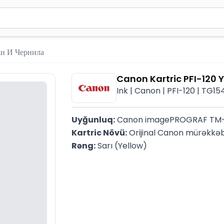
вола для поиска. Нажмите Enter для отправки или используйте 
и И Чернила
Canon Kartric PFI-120 
Ink | Canon | PFI-120 | TG15
Uyğunluq:
 Canon imagePROGRAF TM-
Kartric Növü:
 Orijinal Canon mürəkkəb
Rəng:
 Sarı (Yellow)