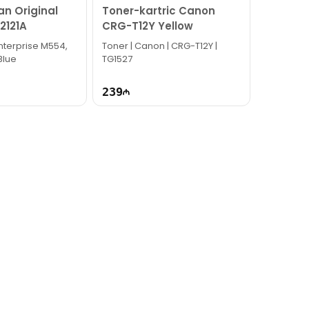
an Original
Toner-kartric Canon
2121A
CRG-T12Y Yellow
nterprise M554,
Toner | Canon | CRG-T12Y |
Blue
TG1527
239