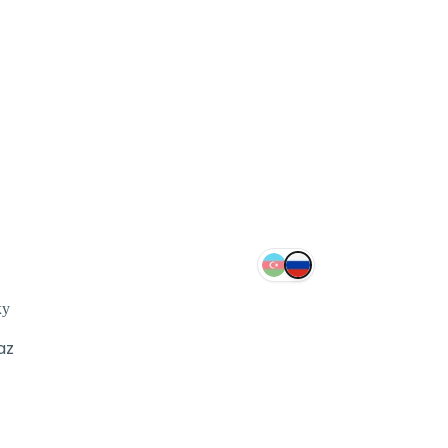
ку
az