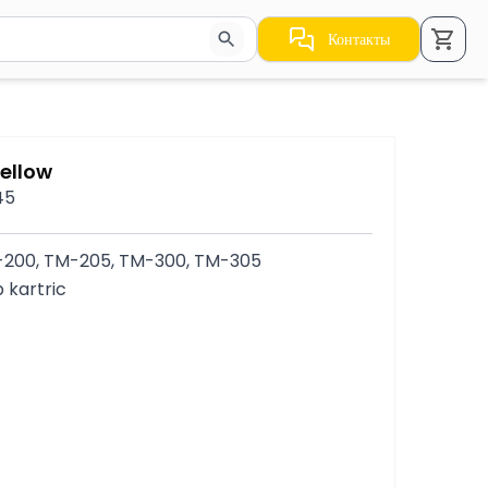
Контакты
стрелки для навигации по результатам.
Yellow
45
200, TM-205, TM-300, TM-305
 kartric