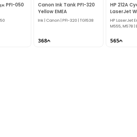
ж PFI-050
Canon Ink Tank PFI-320
HP 212A Cy
Yellow EMEA
LaserJet W
050
Ink | Canon | PFI-320 | TG1538
HP LaserJet E
M555, M578 | 
368
565