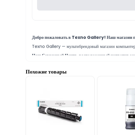
Добро пожаловать в Texno Gallery! Наш магазин п
Texno Gallery — мультибрендовый магазин компьютерно
Наш Сервисный Центр, расположенный напротив мага
В сервисном центре Texno Gallery работают одни из 
Похожие товары
Модель Canon Cartridge PFI-120 Yellow вы мож
Наш адрес находится в 150 метрах от торгового центра 
По всем вопросам, связанным с картриджами, чернил
Если вам нужна помощь с выбором, наши специалисты 
Мы всегда готовы ответить на все вопросы, связанн
Вне рабочих часов вы можете связаться с нами по эл
Благодарим вас за проявленный интерес к нашей ко