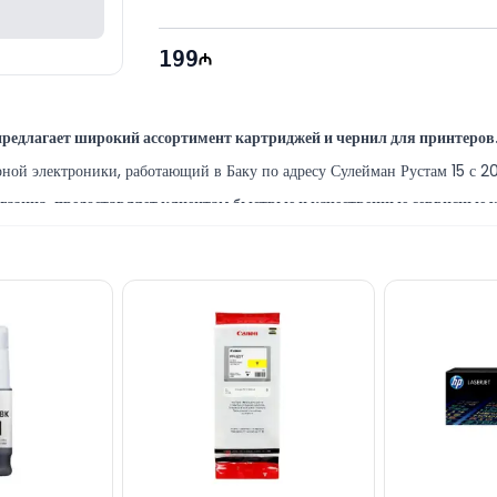
199
редлагает широкий ассортимент картриджей и чернил для принтеров
й электроники, работающий в Баку по адресу Сулейман Рустам 15 с 201
зина, предоставляет клиентам быстрые и качественные сервисные ус
самых опытных ИТ-специалистов Баку, предоставляя широкий спектр пр
ете приобрести в Баку по выгодной цене за НАЛИЧНЫЙ РАСЧЕТ, 
28 Mall.
ами и другой продукцией известных брендов, вы можете связаться с н
доступны ежедневно с 10:00 до 19:00.
ые с моделью Canon PFI-120 Yellow, через онлайн-поддержку на наш
ектронной почте или отправить сообщение на наш номер WhatsApp.
мпании!