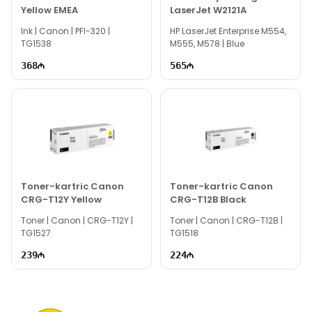
Yellow EMEA
LaserJet W2121A
Мы всегда готовы ответить на все вопросы, связанные с
Ink | Canon | PFI-320 |
моделью Epson LQ630 Black C13S015307, через
HP LaserJet Enterprise M554,
TG1538
M555, M578 | Blue
онлайн-поддержку на нашем сайте.
368
565
Вне рабочих часов вы можете связаться с нами по
электронной почте или отправить сообщение на наш номер
WhatsApp.
Благодарим вас за проявленный интерес к нашей
компании!
Toner-kartric Canon
Toner-kartric Canon
CRG-T12Y Yellow
CRG-T12B Black
Toner | Canon | CRG-T12Y |
Toner | Canon | CRG-T12B |
TG1527
TG1518
239
224