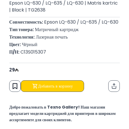
Epson LQ-630 / LQ-635 / LQ-630 | Matris kartric
| Black | TG2638
Совместимость:
 Epson LQ-630 / LQ-635 / LQ-630
Тип тонера:
 Матричный картридж
Технология:
 Лазерная печать
Цвет:
 Чёрный
П/Н:
 C13S015307
29
Добавить в корзину
Функци
Добро пожаловать в Texno Gallery! Наш магазин
предлагает модели картриджей для принтеров в широком
ассортименте для своих клиентов.
Texno Gallery — это мультибрендовый магазин