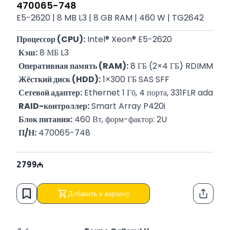
470065-748
E5-2620 | 8 MB L3 | 8 GB RAM | 460 W | TG2642
Процессор (CPU):
 Intel® Xeon® E5-2620
Кэш:
 8 МБ L3
Оперативная память (RAM):
 8 ГБ (2×4 ГБ) RDIMM
Жёсткий диск (HDD):
 1×300 ГБ SAS SFF
Сетевой адаптер:
 Ethernet 1 Гб, 4 порта, 331FLR adapte
RAID-контроллер:
 Smart Array P420i
Блок питания:
 460 Вт, форм-фактор: 2U
П/Н:
 470065-748
2799
Добавить в корзину
Функци