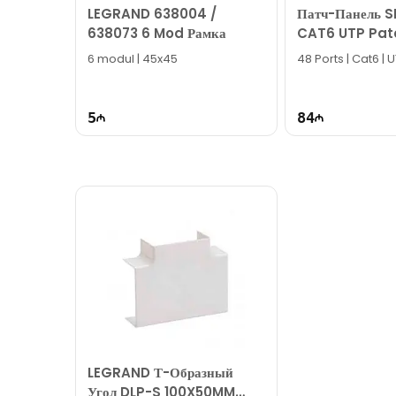
LEGRAND 638004 /
Патч-Панель 
638073 6 Mod Рамка
CAT6 UTP Pat
48 Портов - SL
6 modul | 45x45
48 Ports | Cat6 | 
5
84
LEGRAND Т-Образный
Угол DLP-S 100X50MM