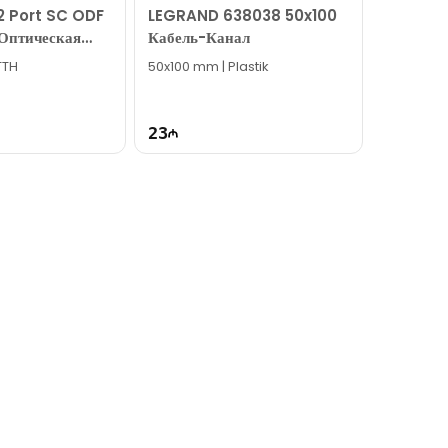
12 Port SC ODF
LEGRAND 638038 50x100
Оптическая
Кабель-Канал
ь FPF12-ODF-
FTTH
50x100 mm | Plastik
23