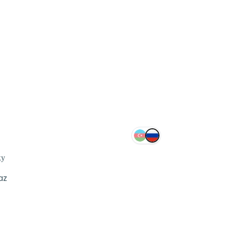
ку
az