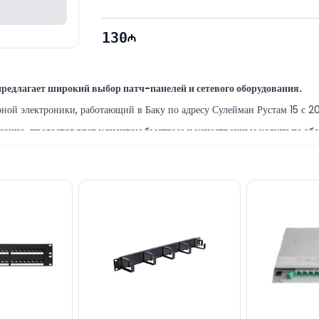
130
едлагает широкий выбор патч-панелей и сетевого оборудования.
й электроники, работающий в Баку по адресу Сулейман Рустам 15 с 201
зина, предоставляет клиентам быстрые и качественные услуги по об
 самых опытных ИТ-специалистов Баку, предоставляющие широкий спект
el PND48-UC6 вы можете приобрести в Баку по выгодной цене 
ентра 28 Mall.
и по другому сетевому оборудованию, вы можете связаться с нами чер
иалисты готовы помочь вам ежедневно с 10:00 до 19:00.
связанные с моделью Linkbasic 48-port CAT6 UTP Patch Panel PN
лектронной почте или написать нам в WhatsApp.
мпании!