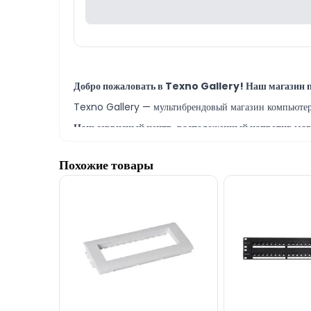
Добро пожаловать в Texno Gallery! Наш магазин пр
Texno Gallery — мультибрендовый магазин компьютерно
Наш сервисный центр, расположенный напротив мага
В сервисном центре Texno Gallery работают одни из
Похожие товары
Модель Linkbasic 48-port CAT6 UTP Patch Pan
также в КРЕДИТ.
Наш адрес находится всего в 150 метрах от торгового ц
По всем вопросам как по моделям патч-панелей, так 
Если вам нужна помощь с выбором, наши опытные спец
Мы всегда готовы ответить на все ваши вопросы, 
Вне рабочего времени вы можете оставить заявку по э
Благодарим вас за проявленный интерес к нашей ко