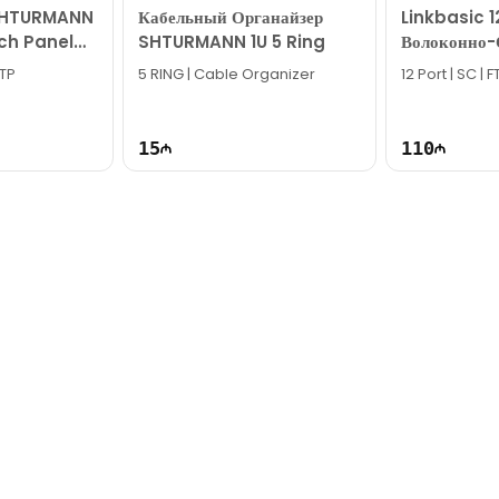
SHTURMANN
Кабельный Органайзер
Linkbasic 
ch Panel
SHTURMANN 1U 5 Ring
Волоконно-
T %35117
Патч-Панел
UTP
5 RING | Cable Organizer
12 Port | SC | 
31
15
110