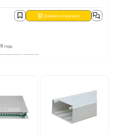
Добавить в корзину
1 года.
служиванию техники.
р программных и ремонтно-сервисных услуг.
за НАЛИЧНЫЙ РАСЧЕТ, БАНКОВСКИЙ ПЕРЕВОД, а
ез наш сайт.
D48-UC6, через онлайн-поддержку на нашем сайте.