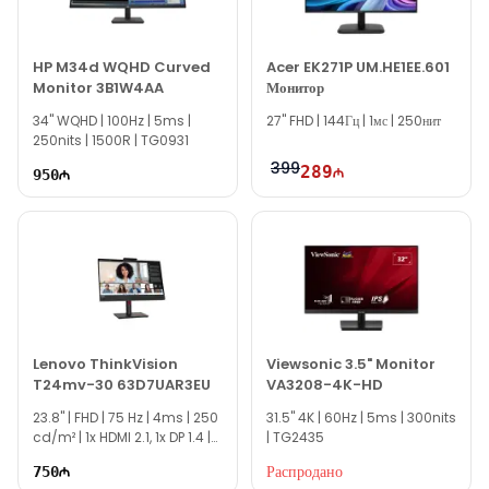
наш сайт.
Если вам нужна помощь с выбором, наши опытные
специалисты готовы помочь вам ежедневно с 10:00 до 19:00.
HP M34d WQHD Curved
Acer EK271P UM.HE1EE.601
Monitor 3B1W4AA
Монитор
Благодарим вас за проявленный интерес к нашей
34'' WQHD | 100Hz | 5ms |
компании!
27" FHD | 144Гц | 1мс | 250нит
250nits | 1500R | TG0931
399
289
950
Lenovo ThinkVision
Viewsonic 3.5" Monitor
T24mv-30 63D7UAR3EU
VA3208-4K-HD
23.8'' | FHD | 75 Hz | 4ms | 250
31.5'' 4K | 60Hz | 5ms | 300nits
cd/m² | 1x HDMI 2.1, 1x DP 1.4 |
| TG2435
TG2580
Распродано
750