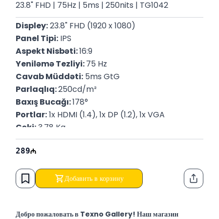
23.8" FHD | 75Hz | 5ms | 250nits | TG1042
Displey:
 23.8" FHD (1920 x 1080)
Panel Tipi:
 IPS
Aspekt Nisbəti: 
16:9
Yeniləmə Tezliyi: 
75 Hz
Cavab Müddəti:
 5ms GtG
Parlaqlıq: 
250cd/m²
Baxış Bucağı: 
178°
Portlar:
 1x HDMI (1.4), 1x DP (1.2), 1x VGA
Çəki:
 3.78 Kq
P/N:
 65P58E9
289
Zəmanət:
 12 Ay
Добавить в корзину
Функци
Добро пожаловать в Texno Gallery! Наш магазин