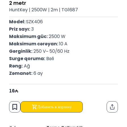
2 metr
HuntKey | 2500W | 2m | TG1687
Model: 
SZK406
Priz sayı:
 3
Maksimum güc:
 2500 W 
Maksimum cərəyan: 
10 A 
Gərginlik:
 250 V~ 50/60 Hz
Surge qoruma:
 Bəli
Rəng:
 Ağ
Zəmanət:
 6 ay
10
Добавить в корзину
Функци