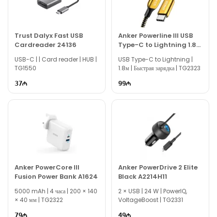
по другой продукции различных брендов, вы можете
связаться с нами через наш сайт.
Если вам нужна помощь с выбором, наши опытные
Trust Dalyx Fast USB
Anker Powerline III USB
Cardreader 24136
Type-C to Lightning 1.8
специалисты готовы помочь вам ежедневно с 10:00 до 19:00.
m A8843HB1
USB-C | | Card reader | HUB |
Мы всегда готовы ответить на все ваши вопросы,
USB Type-C to Lightning |
TG1550
1.8м | Быстрая зарядка | TG2323
связанные с моделью Сетевой фильтр HuntKey SZM304
Power Strip 2 м, через онлайн-поддержку на нашем сайте.
37
99
Вне рабочего времени вы можете оставить заявку по
электронной почте или написать нам в WhatsApp.
Благодарим вас за проявленный интерес к нашей
компании!
Anker PowerCore III
Anker PowerDrive 2 Elite
Fusion Power Bank A1624
Black A2214H11
5000 mAh | 4 часа | 200 × 140
2 × USB | 24 W | PowerIQ,
× 40 мм | TG2322
VoltageBoost | TG2331
79
49