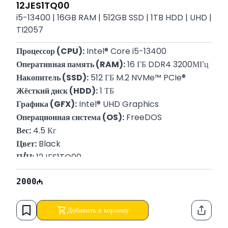
12JES1TQ00
i5-13400 | 16GB RAM | 512GB SSD | 1TB HDD | UHD |
TI2057
Процессор (CPU):
 Intel® Core i5-13400
Оперативная память (RAM):
 16 ГБ DDR4 3200МГц
Накопитель (SSD):
 512 ГБ M.2 NVMe™ PCIe®
Жёсткий диск (HDD):
 1 ТБ
Графика (GFX):
 Intel® UHD Graphics
Операционная система (OS):
 FreeDOS
Вес:
 4.5 Кг
Цвет:
 Black
П/Н:
 12JES1TQ00
Гарантия:
 12 месяцев
2000
Добавить в корзину
Функци