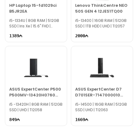
Если вам нужна помощь с выбором, наши опытные
​HP Laptop 15-fd1029ci
Lenovo ThinkCentre NEO
B5JR2EA
50S GEN 4 12JES1TQ00
специалисты доступны ежедневно с 10:00 до 19:00.
i5-1334U | 8GB RAM | 512GB
По всем вопросам, связанным с Asus ExpertCenter
i5-13400 | 16GB RAM | 512GB
SSD | Iris Xe | 15.6" FHD |
SSD | 1TB HDD | UHD | TI2057
P500 P500MV-13620H0010 90PF05I1-M004S0, мы
TG1715
всегда готовы ответить через онлайн-поддержку на нашем
1389
2000
сайте.
Вне рабочих часов вы можете связаться с нами по
электронной почте или отправить сообщение на наш номер
WhatsApp.
Благодарим вас за проявленный интерес!
ASUS ExpertCenter P500
ASUS ExpertCenter D7
P500MV-13420H0760
D701SER-7147000010
90PF05I1-M00CR0
90PF05N1-M000S0
i5 -13420H | 8GB RAM | 512GB
i5-14500 | 16GB RAM | 512GB
SSD | UHD | TI2058
SSD | UHD | TI2063
849
1669