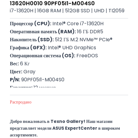
13620H0010 90PF05I1-M004S0
i7-13620H | 16GB RAM | 512GB SSD | UHD | TI2059
Процессор (CPU):
 Intel® Core i7-13620H
Оперативная память (RAM):
 16 ГБ DDR5
Накопитель (SSD):
 512 ГБ M.2 NVMe™ PCIe®
Графика (GFX):
 Intel® UHD Graphics
Операционная система (OS):
 FreeDOS
Вес:
 6 Кг
Цвет:
 Gray
P/N:
 90PF05I1-M004S0
Гарантия:
 12 месяцев
Распродано
Добро пожаловать в Texno Gallery! Наш магазин
представляет модели ASUS ExpertCenter в широком
ассортименте.