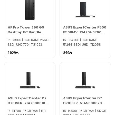
HP Pro Tower 290 G9
ASUS ExpertCenter P500
Desktop PC Bundle
P500MV-13420H0760
883Y2EA
90PF05I1-M00CR0
i5-13500 | 8GB RAM | 256GB
i5 -13420H | 8GB RAM |
SSD | UHD 770 | TG1023
512GB SSD | UHD | TI2058
1029
849
ASUS ExpertCenter D7
ASUS ExpertCenter D7
D701SER-7147000010
D701SER-5145000070
90PF05N1-M000S0
90PF05N1-M006F0
i7-14700 | 16GB RAM | 1TB
i5-14500 | 16GB RAM | 512GB