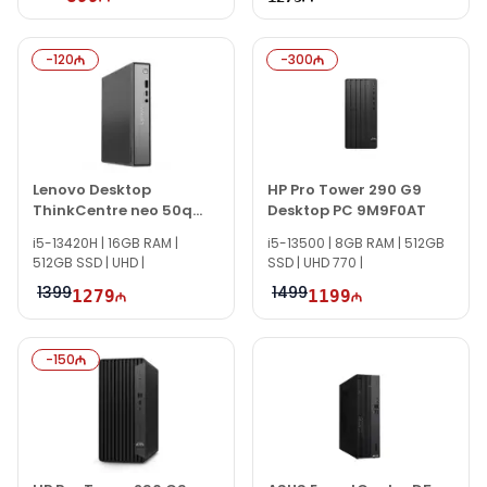
-
120
-
300
Lenovo Desktop
HP Pro Tower 290 G9
ThinkCentre neo 50q
Desktop PC 9M9F0AT
Gen 5 13B9007AGV
i5-13420H | 16GB RAM |
i5-13500 | 8GB RAM | 512GB
512GB SSD | UHD |
SSD | UHD 770 |
1399
1499
1279
1199
-
150