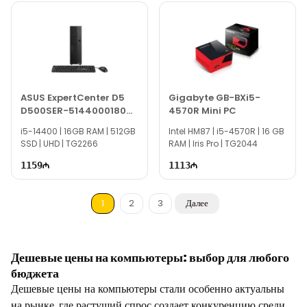
ASUS ExpertCenter D5
Gigabyte GB-BXi5-
D500SER-5144000180
4570R Mini PC
90PF04K1-M004W0
i5-14400 | 16GB RAM | 512GB
Intel HM87 | i5-4570R | 16 GB
Small Form Factor
SSD | UHD | TG2266
RAM | Iris Pro | TG2044
1159
1113
1
2
3
Далее
Дешевые цены на компьютеры: выбор для любого
бюджета
Дешевые цены на компьютеры стали особенно актуальны
на рынке, где растущий спрос создает конкуренцию среди