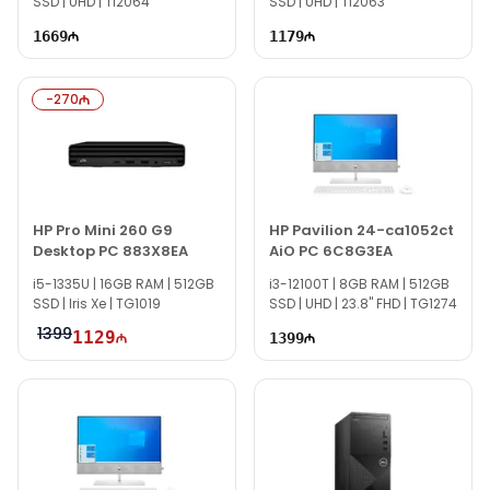
SSD | UHD | TI2064
SSD | UHD | TI2063
1669
1179
-
270
HP Pro Mini 260 G9
HP Pavilion 24-ca1052ct
Desktop PC 883X8EA
AiO PC 6C8G3EA
i5-1335U | 16GB RAM | 512GB
i3-12100T | 8GB RAM | 512GB
SSD | Iris Xe | TG1019
SSD | UHD | 23.8" FHD | TG1274
1399
1129
1399