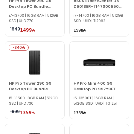
HP Pro Tower 290 G9
ASUS ExpertCenter D5
Desktop PC Bundle
D501SER-7147000550
883Y9EA
90PF05M1-M016A0
i7-13700 | 16GB RAM | 512GB
i7-14700 | 16GB RAM | 512GB
SSD | UHD 770
SSD | UHD | TI2062
1649
1499
1598
-
340
HP Pro Tower 290 G9
HP Pro Mini 400 G9
Desktop PC Bundle
Desktop PC 997Y9ET
883Y6EA
i5-13500 | 8GB RAM | 512GB
i5-13500T | 16GB RAM |
SSD | UHD 730
512GB SSD | UHD | TG1251
1699
1359
1359