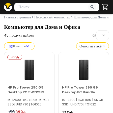
Поиск товаров
Введите минимум 2 символа для поиска. Нажмите Enter 
Главная страница
Настольный компьютер
Компьютер для Дома и О
Компьютер для Дома и Офиса
45
продукт найден
Очистить всё
Фильтры
-
60
HP Pro Tower 290 G9
HP Pro Tower 290 G9
Desktop PC 5W7R9ES
Desktop PC Bundle
884T0EA
i5-12500 | 8GB RAM | 512GB
i5-12400 | 8GB RAM | 512GB
SSD | UHD 730 | TG1025
SSD | UHD 770 | TG1022
959
899
1275