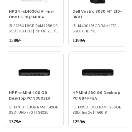
HP 24-cb1030d All-in-
Dell Vostro 3030 MT 210-
One PC 8Q3M0PA
BKVT
i5-1235U | 8GB RAM | 256GB
i5-14400 | 16GB RAM | 1TB
SSD | 1TB HDD | Iris Xe | 23.8"
SSD | UHD 730 |
FHD | TG1273
1389
1399
HP Pro Mini 400 G9
HP Mini 260 G9 Desktop
Desktop PC 935X2EA
PC 884F4EA
i7-13700T | 8GB RAM | 512GB
i5-1335U | 8GB RAM | 256GB
SSD | UHD 770 | TG1026
SSD | Iris Xe | TG1018
1379
1259