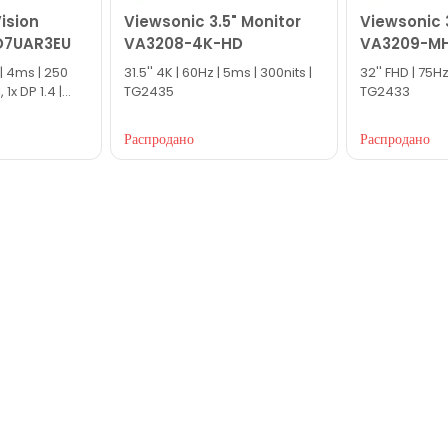
ision
Viewsonic 3.5" Monitor
Viewsonic 
D7UAR3EU
VA3208-4K-HD
VA3209-M
z | 4ms | 250
31.5'' 4K | 60Hz | 5ms | 300nits |
32'' FHD | 75Hz
 1x DP 1.4 |
TG2435
TG2433
Распродано
Распродано