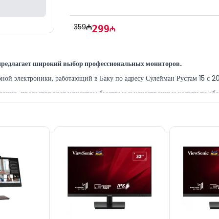
Гарантия:
 12 месяцев
359
299
предлагает широкий выбор профессиональных мониторов.
й электроники, работающий в Баку по адресу Сулейман Рустам 15 с 201
зина, предоставляет клиентам быстрые и качественные услуги по об
ütəxəssisləri müştərilərimiz üçün geniş çeşiddə proqram və təmir
5KAT1EU вы можете приобрести в Баку по выгодной цене за НА
ентра 28 Mall.
 компьютерной технике, вы можете связаться с нами через наш сайт.
иалисты готовы помочь вам ежедневно с 10:00 до 19:00.
мпании!