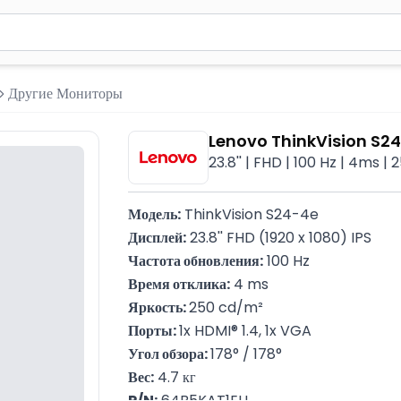
вола для поиска. Нажмите Enter для отправки или используйте 
Другие Мониторы
Lenovo ThinkVision S2
23.8'' | FHD | 100 Hz | 4ms | 
Модель:
 ThinkVision S24-4e
Дисплей:
 23.8'' FHD (1920 x 1080) IPS
Частота обновления:
 100 Hz
Время отклика:
 4 ms
Яркость: 
250 cd/m²
Порты: 
1x HDMI® 1.4, 1x VGA
Угол обзора: 
178° / 178°
Вес:
 4.7 кг
P/N:
 64B5KAT1EU