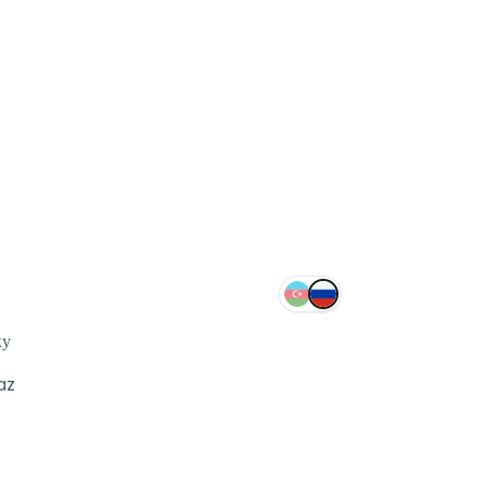
ку
az