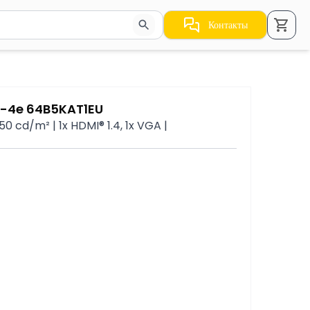
Контакты
стрелки для навигации по результатам.
4-4e 64B5KAT1EU
250 cd/m² | 1x HDMI® 1.4, 1x VGA |