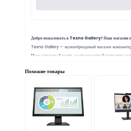
Добро пожаловать в Texno Gallery! Наш магазин 
Texno Gallery — мультибрендовый магазин компьютерно
Наш сервисный центр, расположенный напротив мага
Texno Gallery Servisdə Bakının ən təcrübəli İT m
Похожие товары
Модель монитор Lenovo ThinkVision S24-4e 64B
КРЕДИТ.
Наш адрес находится всего в 150 метрах от торгового ц
По всем вопросам как по мониторам, так и по другой
Если вам нужна помощь с выбором, наши опытные спец
Благодарим вас за проявленный интерес к нашей ко