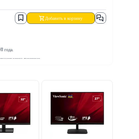
Добавить в корзину
1 года.
служиванию техники.
-servis xidmətləri təqdim etməkdədir.
ЛИЧНЫЙ РАСЧЕТ, БАНКОВСКИЙ ПЕРЕВОД, а также в