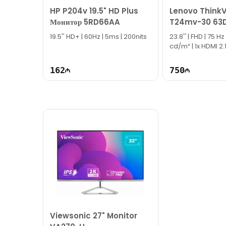
HP P204v 19.5" HD Plus
Lenovo ThinkV
Монитор 5RD66AA
T24mv-30 63
19.5'' HD+ | 60Hz | 5ms | 200nits
23.8'' | FHD | 75 H
cd/m² | 1x HDMI 2.1,
TG2580
162
750
Viewsonic 27" Monitor