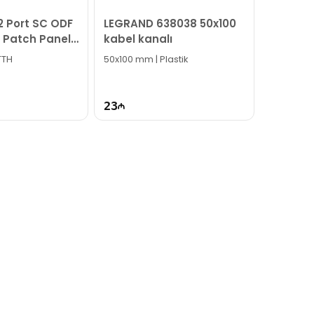
12 Port SC ODF
LEGRAND 638038 50x100
c Patch Panel
kabel kanalı
31
FTTH
50x100 mm | Plastik
23