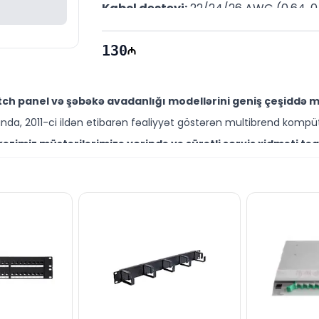
Kabel dəstəyi:
 22/24/26 AWG (0.64, 0.
Zəmanət:
 6 ay
130
ch panel və şəbəkə avadanlığı modellərini geniş çeşiddə mü
da, 2011-ci ildən etibarən fəaliyyət göstərən multibrend kompüt
zimiz müştərilərimizə yerində və sürətli servis xidməti təq
ütəxəssisləri müştərilərimiz üçün geniş çeşiddə proqram və təmir
-UC6 modelini Bakıda sərfəli qiymətə NƏĞD, KÖÇÜRMƏ həmçin
ləşir.
bəkə avadanlıqları ilə bağlı suallarınızı saytımız vasitəsilə 
əli mütəxəssislərimiz hər gün 10:00-19:00 saatlarında aktivdir.
8-UC6 modeli ilə bağlı bütün suallarınızı saytımızın canl
ün email ilə qeydiyyat edə və ya WhatsApp nömrəmizə mesaj gön