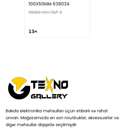
100X50MM 638034
100x50 mm | DLP-S
13
Bakıda elektronika məhsulları üçün etibarlı və rahat
ünvan. Mağazamızda ən son noutbuklar, aksessuarlar və
digər məhsullar diqqətlə seçilmişdir