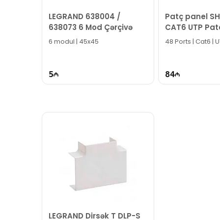
Bizə maraq göstərdiyiniz üçün təşəkkür ediri
LEGRAND 638004 /
Patç panel 
638073 6 Mod Çərçivə
CAT6 UTP Pat
48 Ports - SLT
6 modul | 45x45
48 Ports | Cat6 | 
5
84
LEGRAND Dirsək T DLP-S