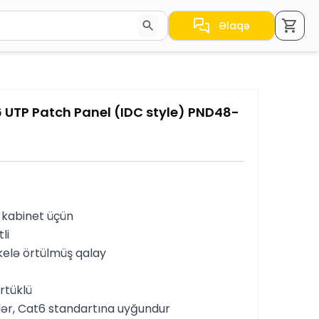
Əlaqə
a nəticələr arasında keçid etmək üçün ox düymələrindən i
 UTP Patch Panel (IDC style) PND48-
ə kabinet üçün
li
kelə örtülmüş qalay
örtüklü
lər, Cat6 standartına uyğundur