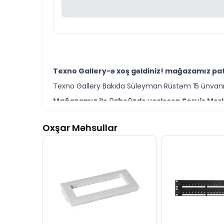
Texno Gallery-ə xoş gəldiniz! mağazamız pat
Texno Gallery Bakıda Süleyman Rüstəm 15 ünvanın
Mağazamız ilə üzbəüzdə yerləşən Servis Mərkə
Texno Gallery Servisdə Bakının ən təcrübəli İT m
Oxşar Məhsullar
Linkbasic 48-port CAT6 UTP Patch Panel PND48
Ünvanımız 28 Mall TM-dən 150 metr məsafədə yer
İstər patch panel modelləri istərsə də digər şə
Seçim etməkdə məsləhətə ehtiyacınız varsa təcrüb
Linkbasic 48-port CAT6 UTP Patch Panel PND4
hazırıq.
İş saatlarından kənar vaxtlarda əlaqə qurmaq üç