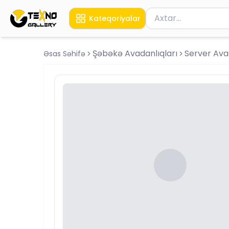
Məhsul axtar
Kateqoriyalar
Axtarış üçün ən azı 
Şəbəkə Avadanlıqları
Server Ava
Əsas Səhifə