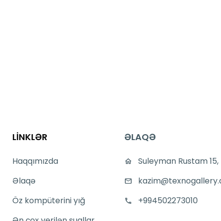
LİNKLƏR
ƏLAQƏ
Haqqımızda
Suleyman Rustam 15,
Əlaqə
kazim@texnogallery.
Öz kompüterini yığ
+994502273010
Ən çox verilən suallar