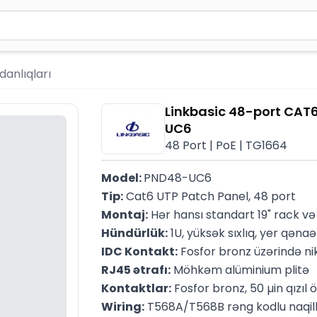
2 simvol yazın. Göndərmək üçün Enter düyməsini basın və y
danlıqları
Linkbasic 48-port CAT6
UC6
48 Port | PoE | TG1664
Model: 
PND48-UC6
Tip:
 Cat6 UTP Patch Panel, 48 port
Montaj:
 Hər hansı standart 19" rack v
Hündürlük:
 1U, yüksək sıxlıq, yer qənaət
IDC Kontakt:
 Fosfor bronz üzərində ni
RJ45 ətrafı:
 Möhkəm alüminium plitə
Kontaktlar:
 Fosfor bronz, 50 µin qızıl 
Wiring:
 T568A/T568B rəng kodlu naqil