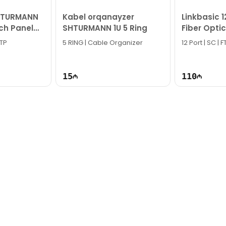
k!
SHTURMANN
Kabel orqanayzer
Linkbasic 
ch Panel
SHTURMANN 1U 5 Ring
Fiber Opti
 %35117
FPF12-ODF-
UTP
5 RING | Cable Organizer
12 Port | SC | 
15
110