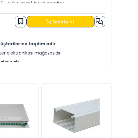
5 və 0.4 mm) bərk naqillər
Səbətə at
ştərilərinə təqdim edir.
er elektronikası mağazasıdır.
dim edir.
-servis xidmətləri təqdim etməkdədir.
in KREDİT şərtləri ilə əldə edə bilərsiniz.
bizə yaza bilərsiniz.
ı dəstək xəttində cavablandırmağa hər daim
dərə bilərsiniz.