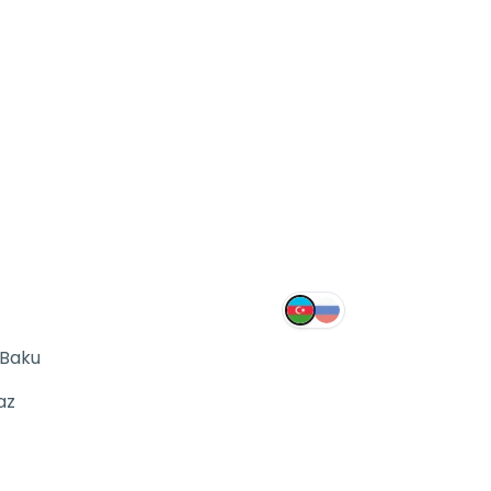
 Baku
az