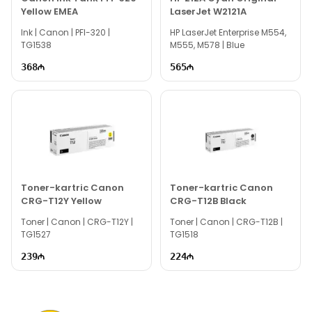
Yellow EMEA
LaserJet W2121A
доступны ежедневно с 10:00 до 19:00.
Ink | Canon | PFI-320 |
Мы всегда готовы ответить на все вопросы, связанные с
HP LaserJet Enterprise M554,
TG1538
M555, M578 | Blue
моделью Canon C-EXV 54 Yellow IRC3125i, через
онлайн-поддержку на нашем сайте.
368
565
Вне рабочих часов вы можете связаться с нами по
электронной почте или отправить сообщение на наш номер
WhatsApp.
Благодарим вас за проявленный интерес к нашей
компании!
Toner-kartric Canon
Toner-kartric Canon
CRG-T12Y Yellow
CRG-T12B Black
Toner | Canon | CRG-T12Y |
Toner | Canon | CRG-T12B |
TG1527
TG1518
239
224