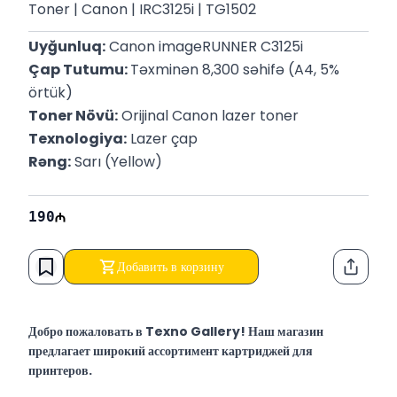
Toner | Canon | IRC3125i | TG1502
Uyğunluq:
 Canon imageRUNNER C3125i
Çap Tutumu: 
Təxminən 8,300 səhifə (A4, 5% 
örtük)
Toner Növü:
 Orijinal Canon lazer toner
Texnologiya:
 Lazer çap
Rəng:
 Sarı (Yellow)
190
Добавить в корзину
Функци
Добро пожаловать в Texno Gallery! Наш магазин
предлагает широкий ассортимент картриджей для
принтеров.